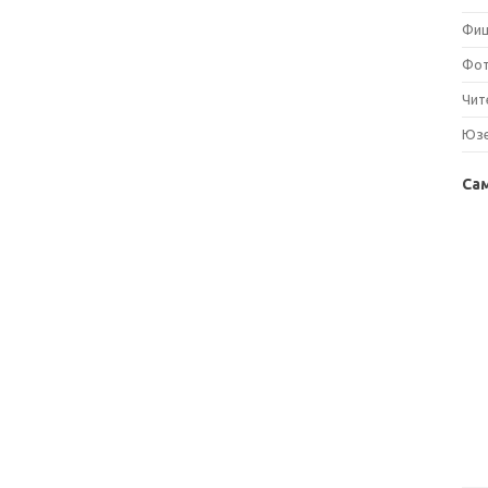
Фи
Фо
Чит
Юз
Са