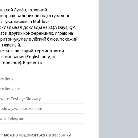
лексей Лупàн, головний
пiвпрацювальник по підготувальні
естувальників în Moldova.
окладывал доклады на SQA Days, QA
est и других конференциях. Играю на
аритон-укулеле лёгкий блюз, похожий
а тяжелый.
делал глоссарий терминологии
стирования (English only, но
нтересное). Ещё есть
ro.linux
ro.linux.nas
tware-Testing-Glossary
titslowly.wordpress.com
ал в Telegram
ут можно подписаться на рассылку