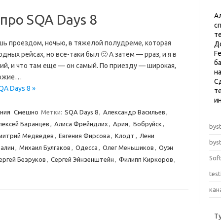
 про SQA Days 8
А
с
т
лишь проездом, ночью, в тяжелой полудреме, которая
Д
F
ных рейсах, но все-таки был 🙂 А затем — рраз, и я в
б
й, и что там еще — он самый. По приезду — широкая,
н
охожие…
С
QA Days 8 »
те
и
ния
Смешно
Метки:
SQA Days 8
,
Александр Васильев
,
лексей Баранцев
,
Алиса Фрейндлих
,
Ария
,
Бобруйск
,
byst
митрий Медведев
,
Евгения Фирсова
,
Клодт
,
Лени
byst
талин
,
Михаил Булгаков
,
Одесса
,
Олег Меньшиков
,
Оуэн
Sof
ергей Безруков
,
Сергей Эйнзенштейн
,
Филипп Киркоров
,
tes
кан
Т