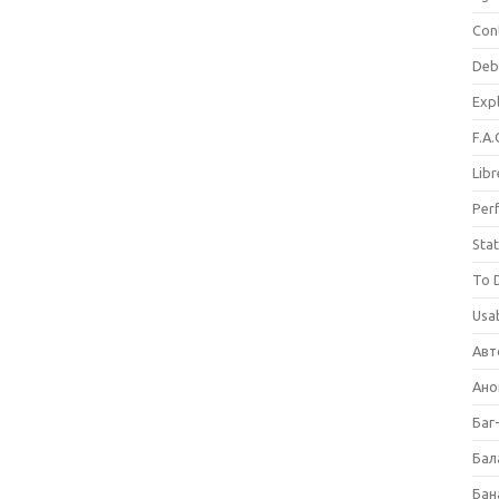
Con
Deb
Expl
F.A.
Libr
Per
Stat
To 
Usab
Авт
Ано
Баг
Бал
Бан