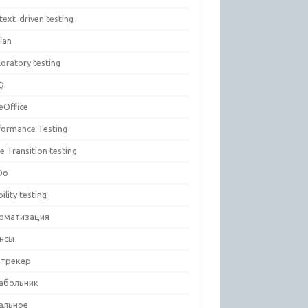
text-driven testing
ian
oratory testing
Q.
eOffice
formance Testing
e Transition testing
Do
ility testing
оматизация
нсы
-трекер
абольник
альное