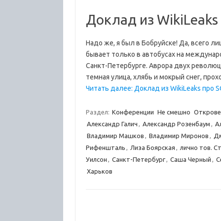
Доклад из WikiLeaks
Надо же, я был в Бобруйске! Да, всего 
бывает только в автобусах на международ
Санкт-Петербурге. Аврора двух революци
темная улица, хлябь и мокрый снег, пр
Читать далее: Доклад из WikiLeaks про S
Раздел:
Конференции
Не смешно
Открове
Александр Галич
,
Александр Розенбаум
,
А
Владимир Машков
,
Владимир Миронов
,
Д
Рифеншталь
,
Лиза Боярская
,
лично тов. С
Уилсон
,
Санкт-Петербург
,
Саша Черный
,
С
Харьков