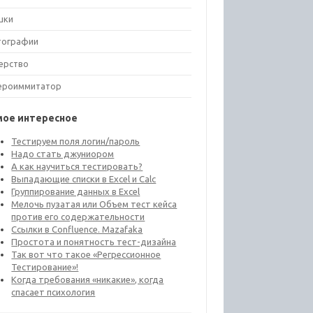
шки
тографии
ерство
ероиммитатор
мое интересное