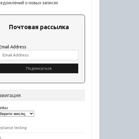
ведомлений о новых записях
Почтовая рассылка
Email Address
авигация
хивы
eptance testing
e