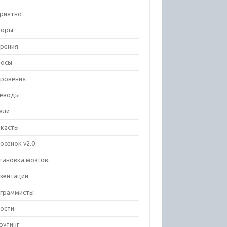
риятно
зоры
рения
росы
ровения
еводы
али
касты
осенок v2.0
тановка мозгов
зентации
граммисты
ости
рутинг