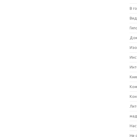
В г
Вид
Гип
Док
Изо
Инс
Инт
Кни
Ком
Кон
Лит
мад
Нас
Не 