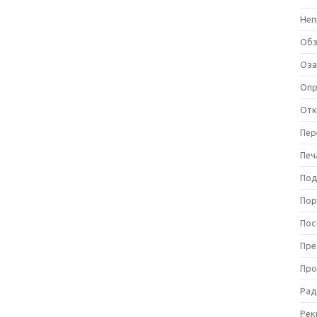
Неп
Об
Оза
Оп
Отк
Пер
Печ
Под
Пор
Пос
Пре
Про
Рад
Рек