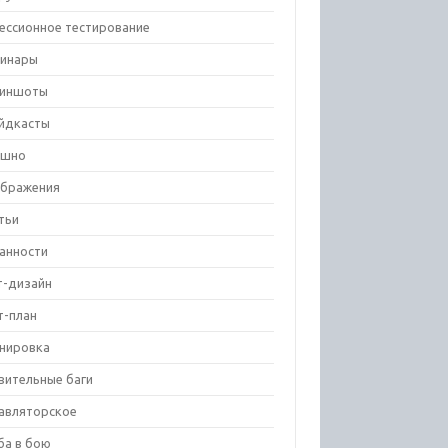
ессионное тестирование
инары
риншоты
йдкасты
ешно
бражения
тьи
анности
т-дизайн
т-план
нировка
вительные баги
авляторское
ба в бою