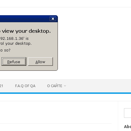
21
F.A.Q OF QA
О САЙТЕ
Най
Ab