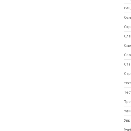
Рец
Сем
Ск
Сла
См
Соо
Ста
Стр
тес
Тес
Тре
Уди
Упр
Уче