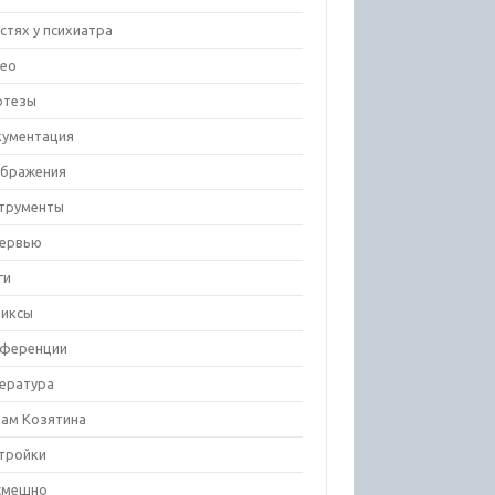
остях у психиатра
ео
отезы
ументация
бражения
трументы
ервью
ги
иксы
ференции
ература
ам Козятина
тройки
смешно