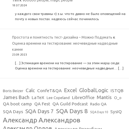
Tim
к
Voodoo people, magic people
18.07.2024
у каждого свои травмы =) з.ы. что-то давно не было оповещений на
почту о новых постах. надеюсь сейчас починилось
Простота и понятность тест-дизайна – Можно Подумать
к
Оценка времени на тестирование: неочевидные надводные
камни
23.09.2023
[…] Эстимация времени на тестирование — за этим марш сюда:
Оценка времени на тестирование: неочевидные надводные… […]
Excel
GlobalLogic
Calc
ConfeT&QA
ISTQB
Boris Beizer
James Bach
Mantis
LaTeX
LibreOffice
Lee Copeland
O_o
QA boot camp
QA Fest
QA Guild Podcast
Radio QA
SQA Days 8
SQA Days 7
SQA Days
SysIQ
SQA Days 10
Александр Александров
Александр Орлов
Александр Розенбаум