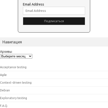
Email Address
Навигация
Архивы
Acceptance testing
Agile
Context-driven testing
Debian
Exploratory testing
F.A.Q.