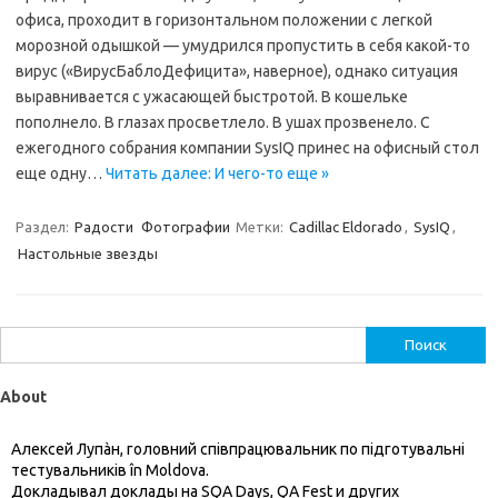
офиса, проходит в горизонтальном положении с легкой
морозной одышкой — умудрился пропустить в себя какой-то
вирус («ВирусБаблоДефицита», наверное), однако ситуация
выравнивается с ужасающей быстротой. В кошельке
пополнело. В глазах просветлело. В ушах прозвенело. C
ежегодного собрания компании SysIQ принес на офисный стол
еще одну…
Читать далее: И чего-то еще »
Раздел:
Радости
Фотографии
Метки:
Cadillac Eldorado
,
SysIQ
,
Настольные звезды
Найти:
About
Алексей Лупàн, головний спiвпрацювальник по підготувальні
тестувальників în Moldova.
Докладывал доклады на SQA Days, QA Fest и других