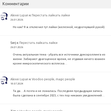
Комментарии
Alexei Lupan
к
Перестать лайкать лайки
26.01.2026
Но как? Я ж отключил тут лайки (железной, недрогнувшей рукой).
Serj
к
Перестать лайкать лайки
26.01.2026
Очень актуальная тема - убрать все источники думскроллинга из
жизни. Забирают драгоценное время, не отдавая ничего взамен
кроме микроскопического всплеска…
Alexei Lupan
к
Voodoo people, magic people
18.07.2024
Та да… А почта и не ломалась. Последняя предыдущая запись
была сделана в сентябре 2023, с тех пор никаких уведомлений…