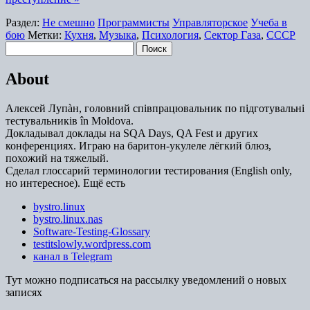
Раздел:
Не смешно
Программисты
Управляторское
Учеба в
бою
Метки:
Кухня
,
Музыка
,
Психология
,
Сектор Газа
,
СССР
Найти:
About
Алексей Лупàн, головний спiвпрацювальник по підготувальні
тестувальників în Moldova.
Докладывал доклады на SQA Days, QA Fest и других
конференциях. Играю на баритон-укулеле лёгкий блюз,
похожий на тяжелый.
Сделал глоссарий терминологии тестирования (English only,
но интересное). Ещё есть
bystro.linux
bystro.linux.nas
Software-Testing-Glossary
testitslowly.wordpress.com
канал в Telegram
Тут можно подписаться на рассылку уведомлений о новых
записях