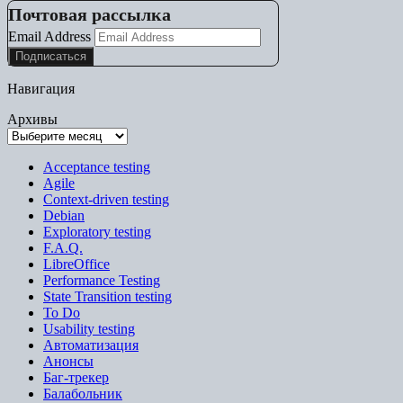
Почтовая рассылка
Email Address
Навигация
Архивы
Acceptance testing
Agile
Context-driven testing
Debian
Exploratory testing
F.A.Q.
LibreOffice
Performance Testing
State Transition testing
To Do
Usability testing
Автоматизация
Анонсы
Баг-трекер
Балабольник