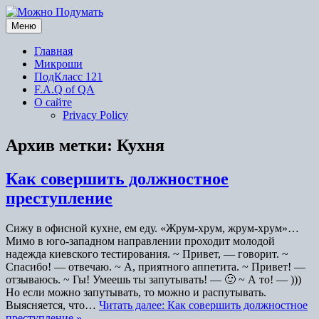
Перейти
к
Меню
содержимому
Главная
Микроши
ПодКласс 121
F.A.Q of QA
О сайте
Privacy Policy
Архив метки:
Кухня
Как совершить должностное
преступление
Сижу в офисной кухне, ем еду. «Жрум-хрум, жрум-хрум»…
Мимо в юго-западном направлении проходит молодой
надежда киевского тестирования. ~ Привет, — говорит. ~
Спасибо! — отвечаю. ~ А, приятного аппетита. ~ Привет! —
отзываюсь. ~ Гы! Умеешь ты запутывать! — 🙂 ~ А то! — )))
Но если можно запутывать, то можно и распутывать.
Выясняется, что…
Читать далее: Как совершить должностное
преступление »