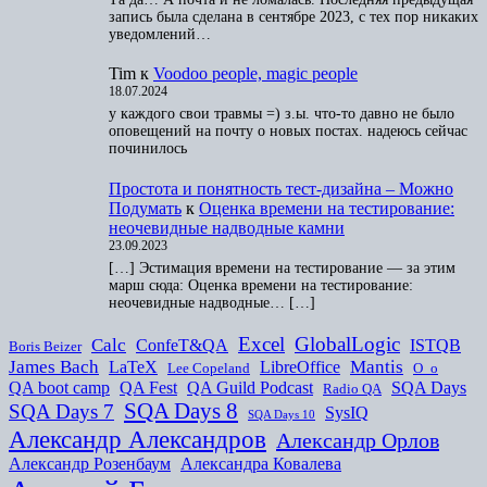
запись была сделана в сентябре 2023, с тех пор никаких
уведомлений…
Tim
к
Voodoo people, magic people
18.07.2024
у каждого свои травмы =) з.ы. что-то давно не было
оповещений на почту о новых постах. надеюсь сейчас
починилось
Простота и понятность тест-дизайна – Можно
Подумать
к
Оценка времени на тестирование:
неочевидные надводные камни
23.09.2023
[…] Эстимация времени на тестирование — за этим
марш сюда: Оценка времени на тестирование:
неочевидные надводные… […]
Excel
GlobalLogic
Calc
ConfeT&QA
ISTQB
Boris Beizer
James Bach
Mantis
LaTeX
LibreOffice
Lee Copeland
O_o
QA boot camp
QA Fest
QA Guild Podcast
SQA Days
Radio QA
SQA Days 8
SQA Days 7
SysIQ
SQA Days 10
Александр Александров
Александр Орлов
Александр Розенбаум
Александра Ковалева