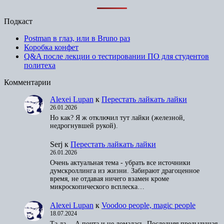
Подкаст
Postman в глаз, или в Bruno раз
Коробка конфет
Q&A после лекции о тестировании ПО для студентов
политеха
Комментарии
Alexei Lupan
к
Перестать лайкать лайки
26.01.2026
Но как? Я ж отключил тут лайки (железной,
недрогнувшей рукой).
Serj
к
Перестать лайкать лайки
26.01.2026
Очень актуальная тема - убрать все источники
думскроллинга из жизни. Забирают драгоценное
время, не отдавая ничего взамен кроме
микроскопического всплеска…
Alexei Lupan
к
Voodoo people, magic people
18.07.2024
Та да… А почта и не ломалась. Последняя предыдущая