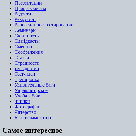
Презентации
Программисты
Радости
Рекрутинг
Рецессионное тестирование
Семинары
Скриншоты
Слайдкасты
Смешно
Соображения
Статьи
Странности
тест-дизайн
Тест-план
Тренировка
Удивительные баги
Управляторское
Учеба в бою
Фишки
Фотографии
Читерство
Юзероиммитатор
Самое интересное