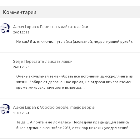
Комментарии
Alexei Lupan
к
Перестать лайкать лайки
26.01.2026
Но как? Я ж отключил тут лайки (железной, недрогнувшей рукой).
Serj
к
Перестать лайкать лайки
26.01.2026
Очень актуальная тема - убрать все источники думскроллинга из
жизни. Забирают драгоценное время, не отдавая ничего взамен
кроме микроскопического всплеска…
Alexei Lupan
к
Voodoo people, magic people
18.07.2024
Та да… А почта и не ломалась. Последняя предыдущая запись
была сделана в сентябре 2023, с тех пор никаких уведомлений…