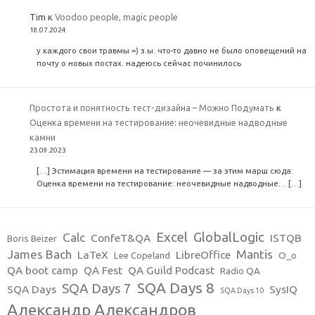
Tim
к
Voodoo people, magic people
18.07.2024
у каждого свои травмы =) з.ы. что-то давно не было оповещений на
почту о новых постах. надеюсь сейчас починилось
Простота и понятность тест-дизайна – Можно Подумать
к
Оценка времени на тестирование: неочевидные надводные
камни
23.09.2023
[…] Эстимация времени на тестирование — за этим марш сюда:
Оценка времени на тестирование: неочевидные надводные… […]
Excel
GlobalLogic
Calc
ConfeT&QA
ISTQB
Boris Beizer
James Bach
Mantis
LaTeX
LibreOffice
Lee Copeland
O_o
QA boot camp
QA Fest
QA Guild Podcast
Radio QA
SQA Days 8
SQA Days 7
SQA Days
SysIQ
SQA Days 10
Александр Александров