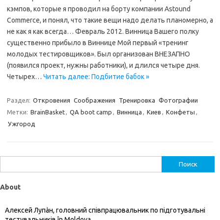
кэмпов, которые я проводил на борту компании Astound
Commerce, и понял, что такие вещи надо делать планомерно, а
не как я как всегда… Февраль 2012. Винница Вашего полку
существенно прибыло в Виннице Мой первый «тренинг
молодых тестировщиков». Был организован ВНЕЗАПНО
(появился проект, нужны работники), и длился четыре дня.
Четырех…
Читать далее: Подбитие бабок »
Раздел:
Откровения
Соображения
Тренировка
Фотографии
Метки:
BrainBasket
,
QA boot camp
,
Винница
,
Киев
,
Конфеты
,
Ужгород
Найти:
About
Алексей Лупàн, головний спiвпрацювальник по підготувальні
тестувальників în Moldova.