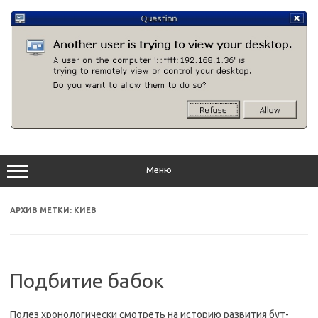
Перейти
к
содержимому
Меню
АРХИВ МЕТКИ:
КИЕВ
Подбитие бабок
Полез хронологически смотреть на историю развития бут-