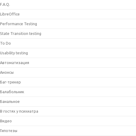
F.A.Q.
LibreOffice
Performance Testing
State Transition testing
To Do
Usability testing
Автоматизация
Анонсы
Баг-трекер
Балабольник
Банальное
В гостях у психиатра
Видео
Гипотезы