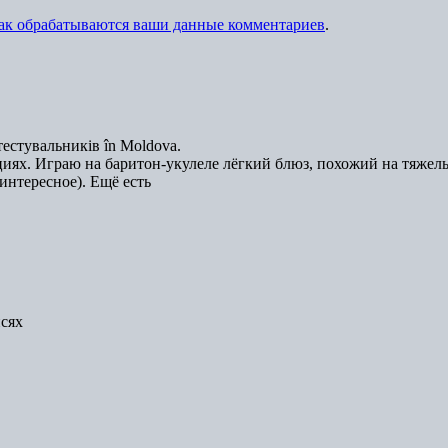
как обрабатываются ваши данные комментариев
.
естувальників în Moldova.
иях. Играю на баритон-укулеле лёгкий блюз, похожий на тяжел
интересное). Ещё есть
исях