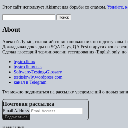
Этот сайт использует Akismet для борьбы со спамом.
Узнайте, 
Найти:
About
Алексей Лупàн, головний спiвпрацювальник по підготувальні т
Докладывал доклады на SQA Days, QA Fest и других конференц
Сделал глоссарий терминологии тестирования (English only, но 
bystro.linux
bystro.linux.nas
Software-Testing-Glossary
testitslowly.wordpress.com
канал в Telegram
Тут можно подписаться на рассылку уведомлений о новых зап
Почтовая рассылка
Email Address
Навигация