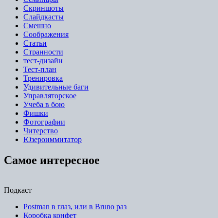
Скриншоты
Слайдкасты
Смешно
Соображения
Статьи
Странности
тест-дизайн
Тест-план
Тренировка
Удивительные баги
Управляторское
Учеба в бою
Фишки
Фотографии
Читерство
Юзероиммитатор
Самое интересное
Подкаст
Postman в глаз, или в Bruno раз
Коробка конфет