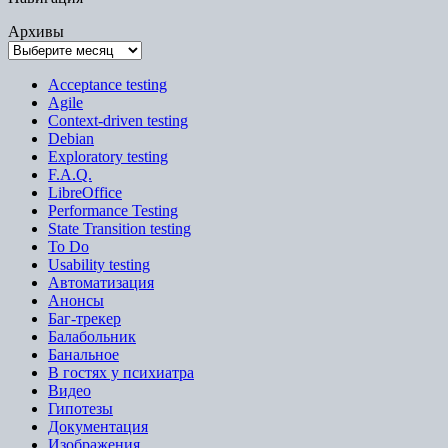
Архивы
Acceptance testing
Agile
Context-driven testing
Debian
Exploratory testing
F.A.Q.
LibreOffice
Performance Testing
State Transition testing
To Do
Usability testing
Автоматизация
Анонсы
Баг-трекер
Балабольник
Банальное
В гостях у психиатра
Видео
Гипотезы
Документация
Изображения