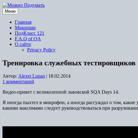
Перейти
к
Меню
содержимому
Главная
Микроши
ПодКласс 121
F.A.Q of QA
О сайте
Privacy Policy
Тренировка служебных тестировщиков
Автор:
Alexei Lupan
|
18.02.2014
1 комментарий
Видео-привет с великолепной львовской SQA Days 14.
Я иногда пыхтел в микрофон, а иногда рассуждал о том, какие
какими максимами следует руководствоваться при разруливании
.
.