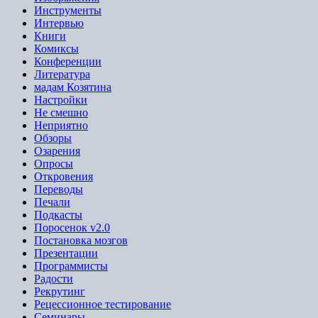
Инструменты
Интервью
Книги
Комиксы
Конференции
Литература
мадам Козятина
Настройки
Не смешно
Неприятно
Обзоры
Озарения
Опросы
Откровения
Переводы
Печали
Подкасты
Поросенок v2.0
Постановка мозгов
Презентации
Программисты
Радости
Рекрутинг
Рецессионное тестирование
Семинары