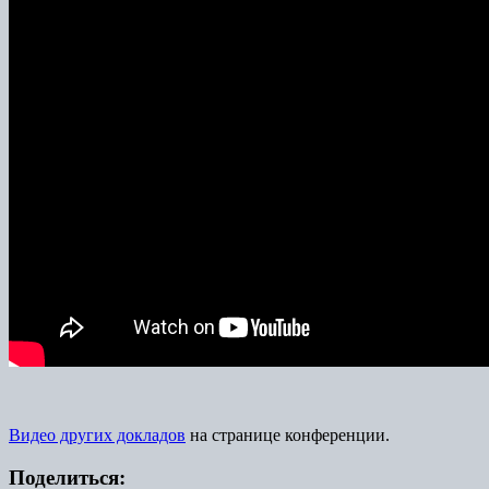
Видео других докладов
на странице конференции.
Поделиться: