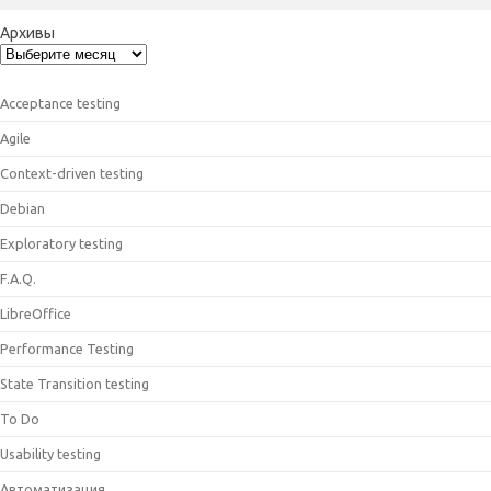
Архивы
Acceptance testing
Agile
Context-driven testing
Debian
Exploratory testing
F.A.Q.
LibreOffice
Performance Testing
State Transition testing
To Do
Usability testing
Автоматизация