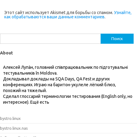
Этот сайт использует Akismet для борьбы со спамом.
Узнайте,
как обрабатываются ваши данные комментариев
.
Найти:
About
Алексей Лупàн, головний спiвпрацювальник по підготувальні
тестувальників în Moldova.
Докладывал доклады на SQA Days, QA Fest и других
конференциях. Играю на баритон-укулеле лёгкий блюз,
похожий на тяжелый.
Сделал глоссарий терминологии тестирования (English only, но
интересное). Ещё есть
bystro.linux
bystro.linux.nas