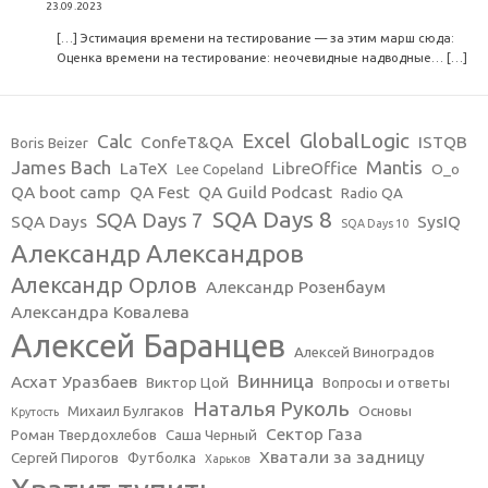
23.09.2023
[…] Эстимация времени на тестирование — за этим марш сюда:
Оценка времени на тестирование: неочевидные надводные… […]
Excel
GlobalLogic
Calc
ConfeT&QA
ISTQB
Boris Beizer
James Bach
Mantis
LaTeX
LibreOffice
Lee Copeland
O_o
QA boot camp
QA Fest
QA Guild Podcast
Radio QA
SQA Days 8
SQA Days 7
SQA Days
SysIQ
SQA Days 10
Александр Александров
Александр Орлов
Александр Розенбаум
Александра Ковалева
Алексей Баранцев
Алексей Виноградов
Винница
Асхат Уразбаев
Виктор Цой
Вопросы и ответы
Наталья Руколь
Михаил Булгаков
Основы
Крутость
Сектор Газа
Роман Твердохлебов
Саша Черный
Хватали за задницу
Сергей Пирогов
Футболка
Харьков