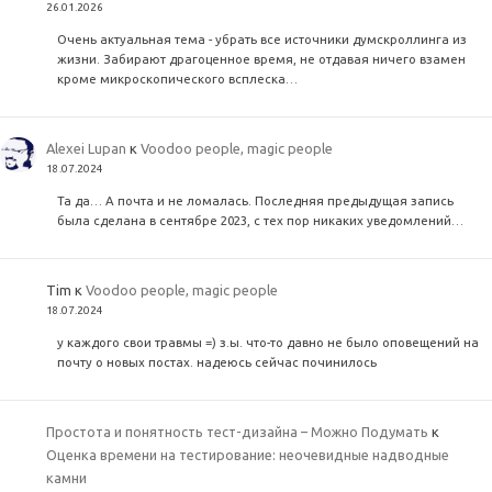
26.01.2026
Очень актуальная тема - убрать все источники думскроллинга из
жизни. Забирают драгоценное время, не отдавая ничего взамен
кроме микроскопического всплеска…
Alexei Lupan
к
Voodoo people, magic people
18.07.2024
Та да… А почта и не ломалась. Последняя предыдущая запись
была сделана в сентябре 2023, с тех пор никаких уведомлений…
Tim
к
Voodoo people, magic people
18.07.2024
у каждого свои травмы =) з.ы. что-то давно не было оповещений на
почту о новых постах. надеюсь сейчас починилось
Простота и понятность тест-дизайна – Можно Подумать
к
Оценка времени на тестирование: неочевидные надводные
камни