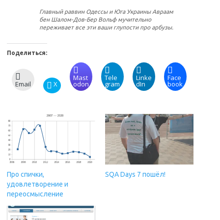
Главный раввин Одессы и Юга Украины Авраам
бен Шалом-Дов-Бер Вольф мучительно
переживает все эти ваши глупости про арбузы.
Поделиться:
Mast
Tele
Linke
Face
Email
X
odon
gram
dIn
book
Про спички,
SQA Days 7 пошёл!
удовлетворение и
переосмысление