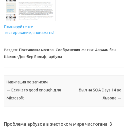
Планируйте же
тестирование, японамать!
Раздел:
Постановка мозгов
Соображения
Метки:
Авраам бен
Шалом-Дов-Бер Вольф
,
арбузы
Навигация по записям
←
Если это good enough для
Был на SQA Days 14 во
Microsoft
Львове
→
Проблема арбузов в жестоком мире чистогана
: 3