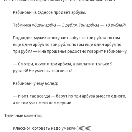
Рабинович в Одессе продаёт арбузы.
Табличка «
Один арбуз — 3 рубля. Три арбуза — 10 рублей
».
Подходит мужик и покупает арбуз за три рубля, потом
ещё один арбуз по три рубля, потом ещё один арбуз по
три рубля — и на прощанье радостно говорит Рабиновичу:
— Смотри, я купил три арбуза, а заплатил только 9
рублей! Не умеешь торговать!
Рабиновичу ему вслед:
— И вот так всегда — берут по три арбуза вместо одного,
а потом учат меня коммерции…
Типичные каменты:
Классно!Торговать надо умеючи!))))))))))))