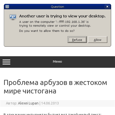
Перейти
к
содержимому
Меню
Проблема арбузов в жестоком
мире чистогана
Автор:
Alexei Lupan
|
14.06.2013
В этих ваших интырнетах бытует вот такой милый текст: