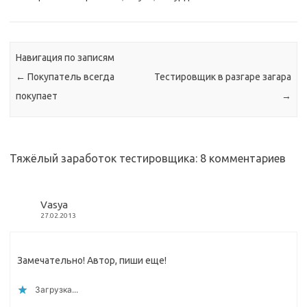
Вопросы эти, слава Убунту,
Липаев)…
были заданы мне заранее,
поэтому я смог и
положить их на слайды, и
Навигация по записям
даже подумать над
ответами, поэтому…
←
Покупатель всегда
Тестировщик в разгаре загара
покупает
→
Тяжёлый заработок тестировщика
: 8 комментариев
Vasya
27.02.2013
Замечательно! Автор, пиши еще!
Загрузка...