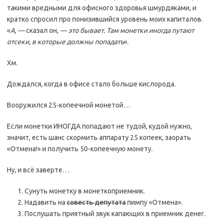
такими вредными для офисного здоровья шмурдяками, и
кратко спросил про понизившийся уровень моих капиталов.
«
А, —
сказал он,
— это бывает. Там монетки иногда путают
отсеки, в которые должны попадать
«.
Хм.
Дождался, когда в офисе стало больше кислорода.
Вооружился 25-копеечной монетой…
Если монетки ИНОГДА попадают не тудой, кудой нужно,
значит, есть шанс скормить аппарату 25 копеек, заорать
«Отмена!» и получить 50-копеечную монету.
Ну, и всё заверте…
Сунуть монетку в монеткоприемник.
Надавить на
совесть депутата
пимпу «Отмена».
Послушать приятный звук капающих в приемник денег.