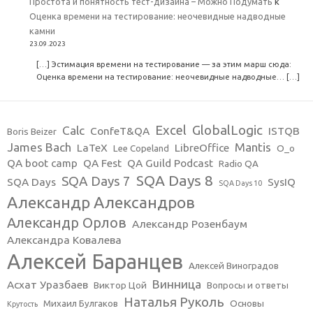
Простота и понятность тест-дизайна – Можно Подумать
к
Оценка времени на тестирование: неочевидные надводные
камни
23.09.2023
[…] Эстимация времени на тестирование — за этим марш сюда:
Оценка времени на тестирование: неочевидные надводные… […]
Excel
GlobalLogic
Calc
ConfeT&QA
ISTQB
Boris Beizer
James Bach
Mantis
LaTeX
LibreOffice
Lee Copeland
O_o
QA boot camp
QA Fest
QA Guild Podcast
Radio QA
SQA Days 8
SQA Days 7
SQA Days
SysIQ
SQA Days 10
Александр Александров
Александр Орлов
Александр Розенбаум
Александра Ковалева
Алексей Баранцев
Алексей Виноградов
Винница
Асхат Уразбаев
Виктор Цой
Вопросы и ответы
Наталья Руколь
Михаил Булгаков
Основы
Крутость