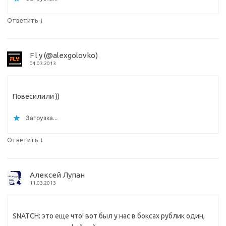
↓
Ответить
F l y (@alexgolovko)
04.03.2013
Повесилили ))
Загрузка...
↓
Ответить
Алексей Лупан
11.03.2013
SNATCH: это еще что! вот был у нас в боксах рублик один,