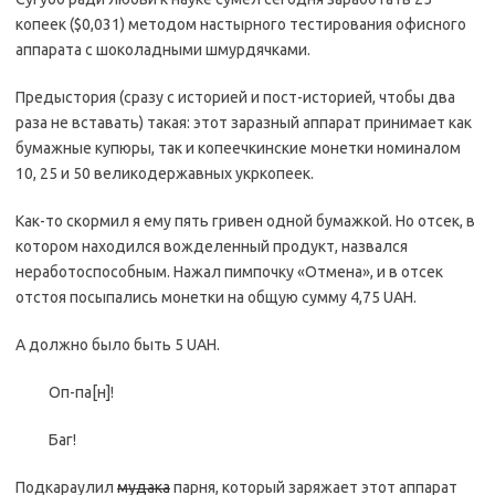
копеек ($0,031) методом настырного тестирования офисного
аппарата с шоколадными шмурдячками.
Предыстория (сразу с историей и пост-историей, чтобы два
раза не вставать) такая: этот заразный аппарат принимает как
бумажные купюры, так и копеечкинские монетки номиналом
10, 25 и 50 великодержавных укркопеек.
Как-то скормил я ему пять гривен одной бумажкой. Но отсек, в
котором находился вожделенный продукт, назвался
неработоспособным. Нажал пимпочку «Отмена», и в отсек
отстоя посыпались монетки на общую сумму 4,75 UAH.
А должно было быть 5 UAH.
Оп-па[н]!
Баг!
Подкараулил
мудака
парня, который заряжает этот аппарат