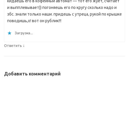
кидаешь его в кофейный автомат — тот его жует, считает
и выпплевывает)) погоняешь его по кругу сколько надо и
збс. знали только наши. придешь с утреца, рукой по крышке
поводишь,о! вот он рублик!!!
Загрузка...
↓
Ответить
Добавить комментарий