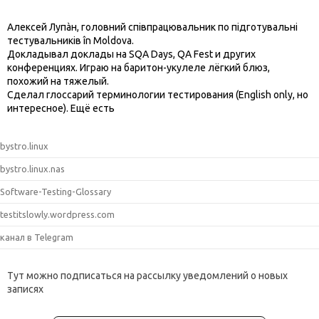
Алексей Лупàн, головний спiвпрацювальник по підготувальні
тестувальників în Moldova.
Докладывал доклады на SQA Days, QA Fest и других
конференциях. Играю на баритон-укулеле лёгкий блюз,
похожий на тяжелый.
Сделал глоссарий терминологии тестирования (English only, но
интересное). Ещё есть
bystro.linux
bystro.linux.nas
Software-Testing-Glossary
testitslowly.wordpress.com
канал в Telegram
Тут можно подписаться на рассылку уведомлений о новых
записях