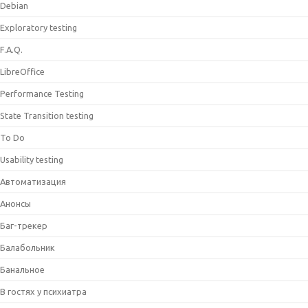
Debian
Exploratory testing
F.A.Q.
LibreOffice
Performance Testing
State Transition testing
To Do
Usability testing
Автоматизация
Анонсы
Баг-трекер
Балабольник
Банальное
В гостях у психиатра