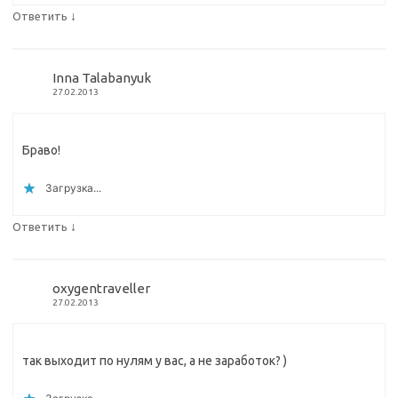
↓
Ответить
Inna Talabanyuk
27.02.2013
Браво!
Загрузка...
↓
Ответить
oxygentraveller
27.02.2013
так выходит по нулям у вас, а не заработок? )