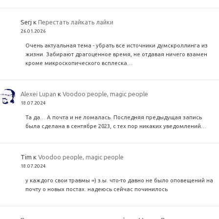
Serj
к
Перестать лайкать лайки
26.01.2026
Очень актуальная тема - убрать все источники думскроллинга из
жизни. Забирают драгоценное время, не отдавая ничего взамен
кроме микроскопического всплеска…
Alexei Lupan
к
Voodoo people, magic people
18.07.2024
Та да… А почта и не ломалась. Последняя предыдущая запись
была сделана в сентябре 2023, с тех пор никаких уведомлений…
Tim
к
Voodoo people, magic people
18.07.2024
у каждого свои травмы =) з.ы. что-то давно не было оповещений на
почту о новых постах. надеюсь сейчас починилось