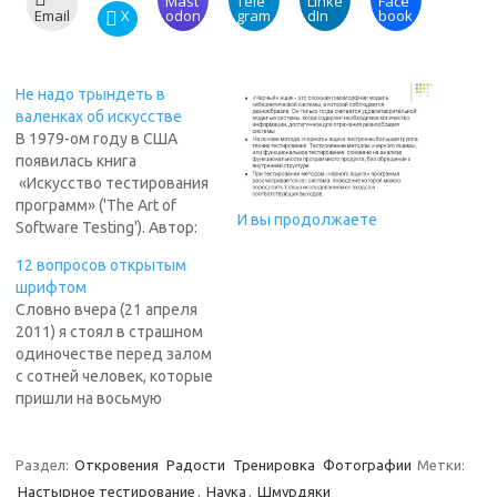
Mast
Tele
Linke
Face
Email
X
odon
gram
dIn
book
Не надо трындеть в
валенках об искусстве
В 1979-ом году в США
появилась книга
«Искусство тестирования
программ» ('The Art of
И вы продолжаете
Software Testing'). Автор:
Гленфорд Майерс
12 вопросов открытым
(Glenford Myers), ученый,
шрифтом
программист, круто
Словно вчера (21 апреля
«шарил» в
2011) я стоял в страшном
микропроцессорах.
одиночестве перед залом
Удивление: её первый
с сотней человек, которые
перевод на русский язык
пришли на восьмую
вышел в СССР [при
встречу сообщества
Брежневе] в 1982-ом, под
тестировщиков
редакцией Бориса Позина!
Днепропетровска, и
Раздел:
Откровения
Радости
Тренировка
Фотографии
Метки:
В предисловии (написал
отвечал на их вопросы.
Настырное тестирование
,
Наука
,
Шмурдяки
профессор Владимир