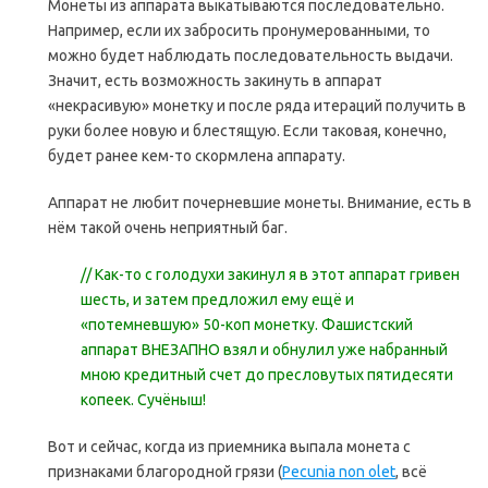
Монеты из аппарата выкатываются последовательно.
Например, если их забросить пронумерованными, то
можно будет наблюдать последовательность выдачи.
Значит, есть возможность закинуть в аппарат
«некрасивую» монетку и после ряда итераций получить в
руки более новую и блестящую. Если таковая, конечно,
будет ранее кем-то скормлена аппарату.
Аппарат не любит почерневшие монеты. Внимание, есть в
нём такой очень неприятный баг.
// Как-то с голодухи закинул я в этот аппарат гривен
шесть, и затем предложил ему ещё и
«потемневшую» 50-коп монетку. Фашистский
аппарат ВНЕЗАПНО взял и обнулил уже набранный
мною кредитный счет до пресловутых пятидесяти
копеек. Сучёныш!
Вот и сейчас, когда из приемника выпала монета с
признаками благородной грязи (
Pecunia non olet
, всё