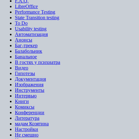
F.A.Q.
LibreOffice
Performance Testing
State Transition testing
To Do
Usability testing
Автоматизация
Анонсы
Баг-трекер
Балабольник
Банальное
В гостях у психиатра
Видео
Гипотезы
Документация
Изображения
Инструменты
Интервью
Книги
Комиксы
Конференции
Литература
мадам Козятина
Настройки
Не смешно