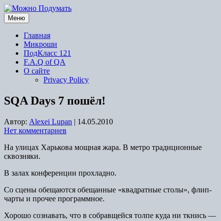
Перейти
к
Меню
содержимому
Главная
Микроши
ПодКласс 121
F.A.Q of QA
О сайте
Privacy Policy
SQA Days 7 пошёл!
Автор:
Alexei Lupan
|
14.05.2010
Нет комментариев
На улицах Харькова мощная жара. В метро традиционные
сквозняки.
В залах конференции прохладно.
Со сцены обещаются обещанные «квадратные столы», флип-
чарты и прочее программное.
Хорошо сознавать, что в собравщейся толпе куда ни ткнись —