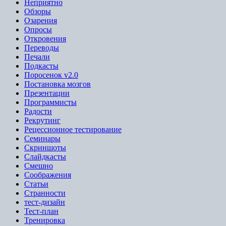
Неприятно
Обзоры
Озарения
Опросы
Откровения
Переводы
Печали
Подкасты
Поросенок v2.0
Постановка мозгов
Презентации
Программисты
Радости
Рекрутинг
Рецессионное тестирование
Семинары
Скриншоты
Слайдкасты
Смешно
Соображения
Статьи
Странности
тест-дизайн
Тест-план
Тренировка