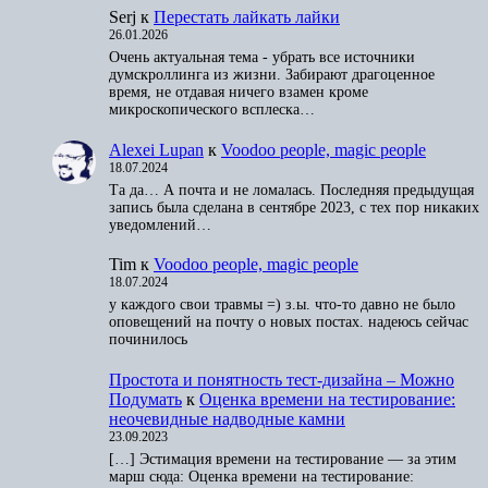
Serj
к
Перестать лайкать лайки
26.01.2026
Очень актуальная тема - убрать все источники
думскроллинга из жизни. Забирают драгоценное
время, не отдавая ничего взамен кроме
микроскопического всплеска…
Alexei Lupan
к
Voodoo people, magic people
18.07.2024
Та да… А почта и не ломалась. Последняя предыдущая
запись была сделана в сентябре 2023, с тех пор никаких
уведомлений…
Tim
к
Voodoo people, magic people
18.07.2024
у каждого свои травмы =) з.ы. что-то давно не было
оповещений на почту о новых постах. надеюсь сейчас
починилось
Простота и понятность тест-дизайна – Можно
Подумать
к
Оценка времени на тестирование:
неочевидные надводные камни
23.09.2023
[…] Эстимация времени на тестирование — за этим
марш сюда: Оценка времени на тестирование: