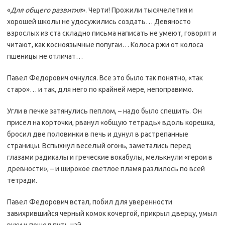
«
Для общего развития
». Черти! Прожили тысячелетия и
хорошей школы не удосужились создать… Девяносто
взрослых из ста складно письма написать не умеют, говорят и
читают, как косноязычные попугаи… Колоса ржи от колоса
пшеницы не отличат…
Павел Федорович очнулся. Все это было так понятно, «так
старо»… и так, для него по крайней мере, непоправимо.
Угли в печке затянулись пеплом, – надо было спешить. Он
присел на корточки, рванул «общую тетрадь» вдоль корешка,
бросил две половинки в печь и дунул в растрепанные
страницы. Вспыхнул веселый огонь, заметались перед
глазами радикалы и греческие вокабулы, мелькнули «герои в
древности», – и широкое светлое пламя разлилось по всей
тетради.
Павел Федорович встал, побил для уверенности
завихрившийся черный комок кочергой, прикрыл дверцу, умыл
руки и пошел пить чай.