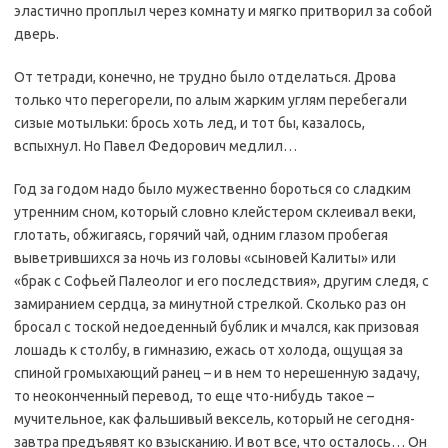
эластично проплыл через комнату и мягко притворил за собой
дверь.
От тетради, конечно, не трудно было отделаться. Дрова
только что перегорели, по алым жарким углям перебегали
сизые мотыльки: брось хоть лед, и тот бы, казалось,
вспыхнул. Но Павел Федорович медлил…
Год за годом надо было мужественно бороться со сладким
утренним сном, который словно клейстером склеивал веки,
глотать, обжигаясь, горячий чай, одним глазом пробегая
выветрившихся за ночь из головы «сыновей Калиты» или
«брак с Софьей Палеолог и его последствия», другим следя, с
замиранием сердца, за минутной стрелкой. Сколько раз он
бросал с тоской недоеденный бублик и мчался, как призовая
лошадь к столбу, в гимназию, ежась от холода, ощущая за
спиной громыхающий ранец – и в нем то нерешенную задачу,
то неоконченный перевод, то еще что-нибудь такое –
мучительное, как фальшивый вексель, который не сегодня-
завтра предъявят ко взысканию. И вот все, что осталось… Он