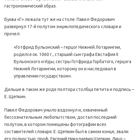
гастрономический образ.
Буква «Г» лежала тут же на столе. Павел Федорович
развернул 17-й полутом энциклопедического словаря и
прочел:
«Готфрид Бульонский – герцог Нижней Лотарингии,
родился ок. 1060 г., старший сын графа Евстафия II
Бульонского и Иды, сестры Готфрида Горбатого, герцога
Нижней Лотарингии, которому он и наследовал в
управлении государством».
Дальше в таком же роде полтора столбца петита и подпись –
Е. Щепкин.
Павел Федорович уныло вздохнул и, охваченный
бессознательным любопытством, достал последний
полутом, в котором помещены фотографии всех
составителей словаря. Е. Щепкин был в самом конце, звали
его полностью: проф. Евгений Николаевич Щепкин. Лицо –