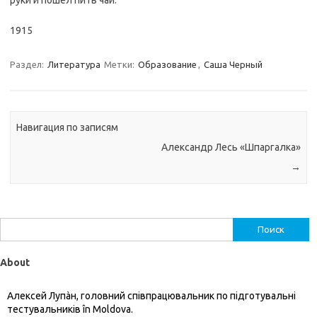
1915
Раздел:
Литература
Метки:
Образование
,
Саша Черный
Навигация по записям
Александр Лесь «Шпаргалка»
→
Найти:
About
Алексей Лупàн, головний спiвпрацювальник по підготувальні
тестувальників în Moldova.