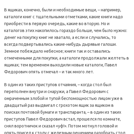
В ящиках, конечно, были и необходимые вещи, – например,
каталоги книг с тщательными отметками, какие книги надо
приобрести в первую очередь, какие во вторую. Но и
каталогов этих накопилось гораздо больше, чем было нужно:
денег на покупку книг не хватало, а если и случались, то
всегда подвертывались какие-нибудь дырявые галоши.
Земное побеждало небесное; книги так и оставались
отмеченными для покупки, а каталоги продолжали желтеть в
ящиках; тем временем выходили новые каталоги, Павел
Федорович опять отмечал – и так много лет.
В один из таких приступов отчаяния, – когда стол был
переполнен внутри и снаружи, а Павел Федорович с
омраченным злобой и тупой беспомощностью лицом уже в
двадцатый раз выдвигал с грохотом ящик за ящиком в
поисках почтовой бумаги и транспаранта, – в один из таких
приступов Павел Федорович встал, прошелся по комнате,
снял воротничок и сказал «уф!». Потом мотнул головой и
опять присел к столу с железным решением разобрать стол