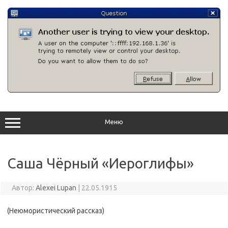
Перейти
к
содержимому
Меню
Саша Чёрный «Иероглифы»
Автор:
Alexei Lupan
|
22.05.1915
(Неюмористический рассказ)