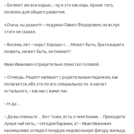
– Болеют же все корью, – ну и это как корь. Кроме того,
полезно для общего развития.
«
Очень ты развит!
» – подумал Павел Федорович, но вслух
этого не сказал.
– Восемь лет – корь? Хорошо-с… Может быть, брата вашего
позвать, может быть, он помнит?
Иван Иванович отрицательно помотал головой.
– Отнюдь. Рецепт напишет с родительным падежом, как
полагается, ибо это по его специальности. А насчет
остального, – как мы с вами: пас.
– Н-да…
– Да вы плюньте… Вот тоже, есть о чем! Комик… Приходите
лучше чай пить, – сегодня баранки, а? – Иван Иванович
насмешливо оглядел понурую недовольную фигуру жильца,