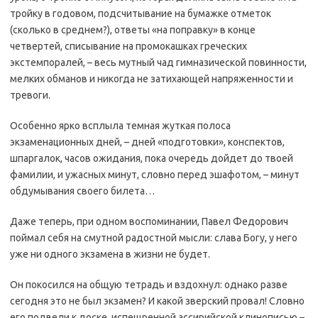
тройку в годовом, подсчитывание на бумажке отметок
(сколько в среднем?), ответы «на поправку» в конце
четвертей, списывание на промокашках греческих
экстемпоралей, – весь мутный чад гимназической повинности,
мелких обманов и никогда не затихающей напряженности и
тревоги.
Особенно ярко всплыла темная жуткая полоса
экзаменационных дней, – дней «подготовки», конспектов,
шпаргалок, часов ожидания, пока очередь дойдет до твоей
фамилии, и ужасных минут, словно перед эшафотом, – минут
обдумывания своего билета…
Даже теперь, при одном воспоминании, Павел Федорович
поймал себя на смутной радостной мысли: слава Богу, у него
уже ни одного экзамена в жизни не будет.
Он покосился на общую тетрадь и вздохнул: однако разве
сегодня это не был экзамен? И какой зверский провал! Словно
его подвели к доске, испещренной ассирийской клинописью –