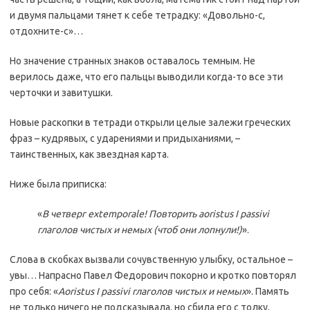
и двумя пальцами тянет к себе тетрадку: «Довольно-с,
отдохните-с»…
Но значение странных знаков оставалось темным. Не
верилось даже, что его пальцы выводили когда-то все эти
черточки и завитушки.
Новые раскопки в тетради открыли целые залежи греческих
фраз – кудрявых, с ударениями и придыханиями, –
таинственных, как звездная карта.
Ниже была приписка:
«
В четверг extemporale! Повторить aoristus I passivi
глаголов чистых и немых (чтоб они лопнули!)
».
Слова в скобках вызвали сочувственную улыбку, остальное –
увы… Напрасно Павел Федорович покорно и кротко повторял
про себя: «
Aoristus I passivi глаголов чистых и немых
». Память
не только ничего не подсказывала, но сбила его с толку,