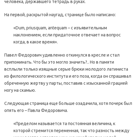
человека, державшего тетрадь в руках.
На первой, раскрытой наугад, странице было написано:
«Dum, priusquam, antequam – с изъявительным
наклонением, если придаточное отвечает на вопрос
когда, в какое время».
Павел Федорович удивленно откинулся в кресле и стал
припоминать. Что бы это могло значить?.. Но в памяти
всплыли только изящные серые брюки молодого латиниста
из филологического института и его поза, когда он спрашивал
обреченную жертву у парты, поставив с изысканной грацией
ногу на скамью.
Следующая страница еще больше озадачила, хотя почерк был
опять его – Павла Федоровича.
«Пределом называется та постоянная величина, к
которой стремится переменная, так что разность между