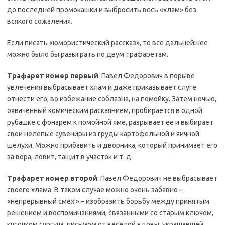
до последней промокашки и выбросить весь «хлам» без
всякого сожаления.
Если писать «юмористический рассказ», то все дальнейшее
можно было бы разыграть по двум трафаретам.
Трафарет номер первый
: Павел Федорович в порыве
увлечения выбрасывает хлам и даже приказывает слуге
отнести его, во избежание соблазна, на помойку. Затем ночью,
охваченный комическим раскаянием, пробирается в одной
рубашке с фонарем к помойной яме, разрывает ее и выбирает
свои нелепые сувениры из груды картофельной и яичной
шелухи. Можно прибавить и дворника, который принимает его
за вора, ловит, тащит в участок и т. д.
Трафарет номер второй
: Павел Федорович не выбрасывает
своего хлама. В таком случае можно очень забавно –
«непрерывный смех!» – изобразить борьбу между принятым
решением и воспоминаниями, связанными со старым ключом,
кусочком сургуча, письмом от веселой вдовы, украшавшей