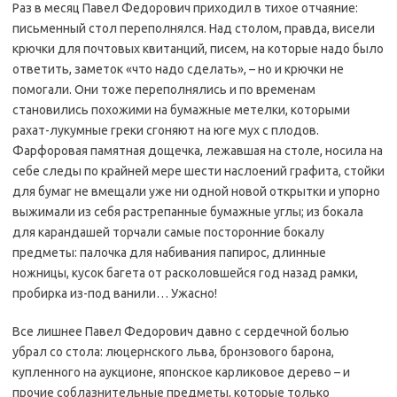
Раз в месяц Павел Федорович приходил в тихое отчаяние:
письменный стол переполнялся. Над столом, правда, висели
крючки для почтовых квитанций, писем, на которые надо было
ответить, заметок «что надо сделать», – но и крючки не
помогали. Они тоже переполнялись и по временам
становились похожими на бумажные метелки, которыми
рахат-лукумные греки сгоняют на юге мух с плодов.
Фарфоровая памятная дощечка, лежавшая на столе, носила на
себе следы по крайней мере шести наслоений графита, стойки
для бумаг не вмещали уже ни одной новой открытки и упорно
выжимали из себя растрепанные бумажные углы; из бокала
для карандашей торчали самые посторонние бокалу
предметы: палочка для набивания папирос, длинные
ножницы, кусок багета от расколовшейся год назад рамки,
пробирка из-под ванили… Ужасно!
Все лишнее Павел Федорович давно с сердечной болью
убрал со стола: люцернского льва, бронзового барона,
купленного на аукционе, японское карликовое дерево – и
прочие соблазнительные предметы, которые только