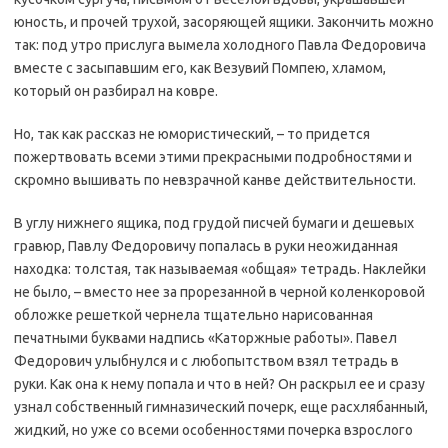
юность, и прочей трухой, засоряющей ящики. Закончить можно
так: под утро прислуга вымела холодного Павла Федоровича
вместе с засыпавшим его, как Везувий Помпею, хламом,
который он разбирал на ковре.
Но, так как рассказ не юмористический, – то придется
пожертвовать всеми этими прекрасными подробностями и
скромно вышивать по невзрачной канве действительности.
В углу нижнего ящика, под грудой писчей бумаги и дешевых
гравюр, Павлу Федоровичу попалась в руки неожиданная
находка: толстая, так называемая «общая» тетрадь. Наклейки
не было, – вместо нее за прорезанной в черной коленкоровой
обложке решеткой чернела тщательно нарисованная
печатными буквами надпись «Каторжные работы». Павел
Федорович улыбнулся и с любопытством взял тетрадь в
руки. Как она к нему попала и что в ней? Он раскрыл ее и сразу
узнал собственный гимназический почерк, еще расхлябанный,
жидкий, но уже со всеми особенностями почерка взрослого