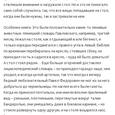
отвлекали внимание и загружали стол. Но и это не помогало:
само собой случалось так, что все вещи, попадавшие на стол,
когда они были нужны, так и застревали на нем.
Особенно книги. Это были положительно какие-то ленивые
животные. Немецкий словарь Павловского, например, третий
месяц лежал на столе, как отдыхающий в иле бегемот, и
только изредка передвигался с правого угла в левый. Библия
по временам перебиралась на кресло, стоявшее сбоку, но
приходил гость и садился в кресло, – куда ей было деваться?
А стол стоял рядом… Еще больше огорчений доставлял
энциклопедический словарь – он приходил гораздо чаще, чем
уходил, и всегда целой артелью, так что иногда к вечеру
бедный любознательный Павел Федорович не мог из-за него
добраться до чернильницы. Но наглее всего были газеты.
Когда их приносил почтальон, они имели вполне приличный
вид – узенькие, плотненькие, перетянутые вокруг талии
бандеролью, они умещались даже в боковом кармане, – но
стоило развернуть одну-другую, и на столе воцарялся хаос.