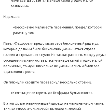
ними всегда остается меньше какой угодно малой
величины».
И дальше:
«Бесконечно малая есть переменная, предел которой
равен нулю».
Павел Федорович представил себе бесконечный ряд мух,
которые должны были бесконечно уменьшаться справа
налево и стремиться к нулю. Но так как разность между двумя
соседними мухами оставалась «меньше какой угодно малой
величины», то мухи нисколько не уменьшались и были все
одинакового роста.
Он плюнул и сердито перевернул несколько страниц.
«К пятнице повторить до Готфрида Бульонского».
В этой фразе, напоминавшей шараду на малознакомом языке,
только слово «Бульонский» вызвало знакомый