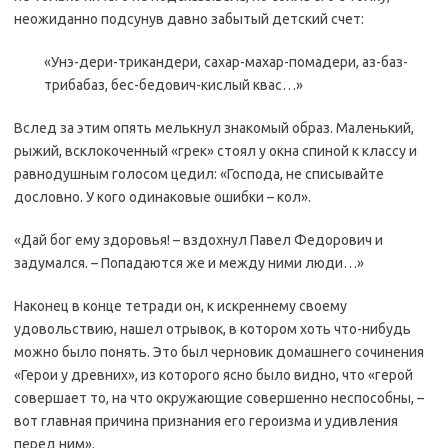
неожиданно подсунув давно забытый детский счет:
«Унэ-дери-трикандери, сахар-махар-помадери, аз-баз-
трибабаз, бес-бедович-кислый квас…»
Вслед за этим опять мелькнул знакомый образ. Маленький,
рыжий, всклокоченный «грек» стоял у окна спиной к классу и
равнодушным голосом цедил: «Господа, не списывайте
дословно. У кого одинаковые ошибки – кол».
«Дай бог ему здоровья! – вздохнул Павел Федорович и
задумался. – Попадаются же и между ними люди…»
Наконец в конце тетради он, к искреннему своему
удовольствию, нашел отрывок, в котором хоть что-нибудь
можно было понять. Это был черновик домашнего сочинения
«Герои у древних», из которого ясно было видно, что «герой
совершает то, на что окружающие совершенно неспособны, –
вот главная причина признания его героизма и удивления
перед ним».