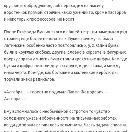
круглое и добродушное, лоб переходил на лысину,
воротничок прямой, стоячий, каких уже никто, кроме пасторов
и некоторых профессоров, не носит.
После Готфрида Бульонского в общей тетради замелькал ряд
страниц еще более непонятных. Буквы почему-то были
латинские, особенно часто повторялись х, у, z. Одни буквы
были в круглых скобках, другие, словно в корсете, в фигурных,
вверху справа у многих букв стояли крохотные цифры. Кое-где
буквы и цифры лежали друг на друге, в два этажа, а между
ними черта. Кое-где, как большие и маленькие верблюды,
торчали знаки радикалов.
«Алгебра… – горестно подумал Павел Федорович. –
Алгебра…»
Ему вспомнилось с необычайной остротой то чувство
холодного ужаса и обреченности на письменных работах,
когда до звонка оставалось полминуты. Часть задачи списана,
часть решена, а тощий, как вобла, математик стоит над партой