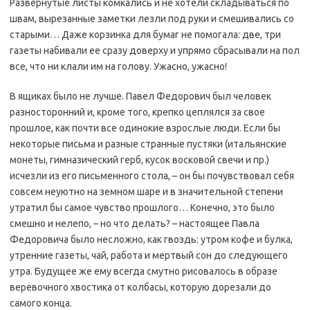
Развернутые листы комкались и не хотели складываться по
швам, вырезанные заметки лезли под руки и смешивались со
старыми… Даже корзинка для бумаг не помогала: две, три
газеты набивали ее сразу доверху и упрямо сбрасывали на пол
все, что ни клали им на голову. Ужасно, ужасно!
В ящиках было не лучше. Павел Федорович был человек
разносторонний и, кроме того, крепко цеплялся за свое
прошлое, как почти все одинокие взрослые люди. Если бы
некоторые письма и разные странные пустяки (итальянские
монеты, гимназический герб, кусок восковой свечи и пр.)
исчезли из его письменного стола, – он бы почувствовал себя
совсем неуютно на земном шаре и в значительной степени
утратил бы самое чувство прошлого… Конечно, это было
смешно и нелепо, – но что делать? – настоящее Павла
Федоровича было несложно, как гвоздь: утром кофе и булка,
утренние газеты, чай, работа и мертвый сон до следующего
утра. Будущее же ему всегда смутно рисовалось в образе
веревочного хвостика от колбасы, которую дорезали до
самого конца.