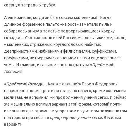
свернул тетрадь в трубку.
А еще раньше, когда он был совсем маленьким?.. Когда
длинное форменное пальто «на рост» заметало пыль и
собиралось внизу в толстые подвертывающиеся кверху
складки… Сколько их по всей России мчалось таких же, как он,
– маленьких, стриженых, круглоголовых, набитых
деепричастиями, избиениями филистимлян, суффиксами,
префиксами, четвертым склонением на us и еще черт знает
чем… И главное, и главное – не опоздать на «
Преблагий
Господи
»!
«
Преблагий Господи…
Как же дальше?» Павел Федорович
напряженно посмотрел в потолок, но ничего, кроме окончания
молитвы, не вспомнил: «и продолжения учения сего». И сейчас
же машинально всплыл вариант этой фразы, который почти
все они тогда с огромным упорством и чувством полушепотом
повторяли про себя: «
и прекращение учения сего
». Веселый
вариант!..