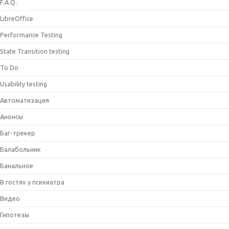
F.A.Q.
LibreOffice
Performance Testing
State Transition testing
To Do
Usability testing
Автоматизация
Анонсы
Баг-трекер
Балабольник
Банальное
В гостях у психиатра
Видео
Гипотезы