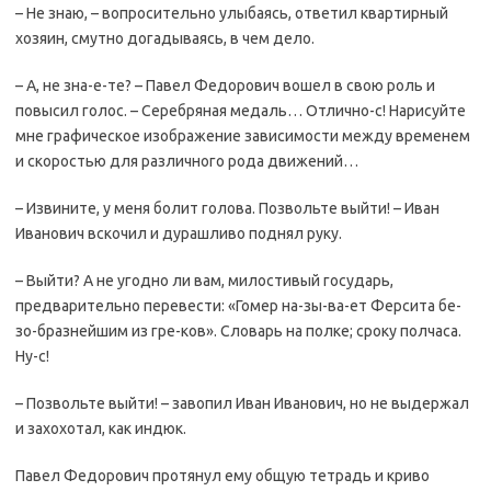
– Не знаю, – вопросительно улыбаясь, ответил квартирный
хозяин, смутно догадываясь, в чем дело.
– А, не зна-е-те? – Павел Федорович вошел в свою роль и
повысил голос. – Серебряная медаль… Отлично-с! Нарисуйте
мне графическое изображение зависимости между временем
и скоростью для различного рода движений…
– Извините, у меня болит голова. Позвольте выйти! – Иван
Иванович вскочил и дурашливо поднял руку.
– Выйти? А не угодно ли вам, милостивый государь,
предварительно перевести: «Гомер на-зы-ва-ет Ферсита бе-
зо-бразнейшим из гре-ков». Словарь на полке; сроку полчаса.
Ну-с!
– Позвольте выйти! – завопил Иван Иванович, но не выдержал
и захохотал, как индюк.
Павел Федорович протянул ему общую тетрадь и криво