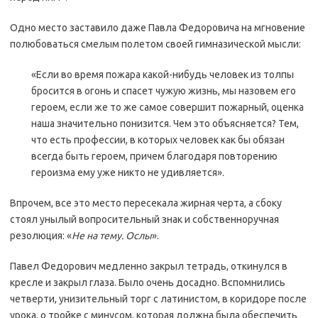
Одно место заставило даже Павла Федоровича на мгновение
полюбоваться смелым полетом своей гимназической мысли:
«Если во время пожара какой-нибудь человек из толпы
бросится в огонь и спасет чужую жизнь, мы назовем его
героем, если же то же самое совершит пожарный, оценка
наша значительно понизится. Чем это объясняется? Тем,
что есть профессии, в которых человек как бы обязан
всегда быть героем, причем благодаря повторению
героизма ему уже никто не удивляется».
Впрочем, все это место пересекала жирная черта, а сбоку
стоял унылый вопросительный знак и собственноручная
резолюция: «
Не на тему. Ослы
».
Павел Федорович медленно закрыл тетрадь, откинулся в
кресле и закрыл глаза. Было очень досадно. Вспомнились
четверти, унизительный торг с латинистом, в коридоре после
урока, о тройке с минусом, которая должна была обеспечить