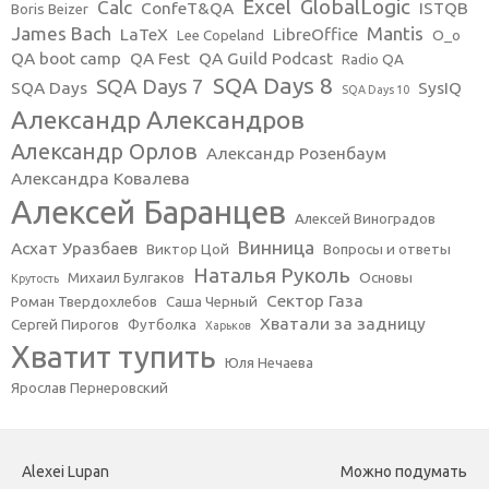
Excel
GlobalLogic
Calc
ConfeT&QA
ISTQB
Boris Beizer
James Bach
Mantis
LaTeX
LibreOffice
Lee Copeland
O_o
QA boot camp
QA Fest
QA Guild Podcast
Radio QA
SQA Days 8
SQA Days 7
SQA Days
SysIQ
SQA Days 10
Александр Александров
Александр Орлов
Александр Розенбаум
Александра Ковалева
Алексей Баранцев
Алексей Виноградов
Винница
Асхат Уразбаев
Виктор Цой
Вопросы и ответы
Наталья Руколь
Михаил Булгаков
Основы
Крутость
Сектор Газа
Роман Твердохлебов
Саша Черный
Хватали за задницу
Сергей Пирогов
Футболка
Харьков
Хватит тупить
Юля Нечаева
Ярослав Пернеровский
Alexei Lupan
Можно подумать