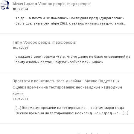
Alexei Lupan
к
Voodoo people, magic people
18.07.2024
Та да… А почта и не ломалась. Последняя предыдущая запись
была сделана в сентябре 2023, с тех пор никаких уведомлений…
Tim
к
Voodoo people, magic people
18.07.2024
у каждого свои травмы =) з.ы. что-то давно не было оповещений на
почту о новых постах. надеюсь сейчас починилось
Простота и понятность тест-дизайна – Можно Подумать
к
Оценка времени на тестирование: неочевидные надводные
камни
23.09.2023
[…] Эстимация времени на тестирование — за этим марш сюда:
Оценка времени на тестирование: неочевидные надводные… […]