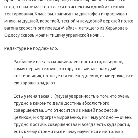
года, в начале мастер-класса по аспектам одной из техник
тестирования. Класс был записан на диктофон и прослушан
мною на душной, короткой, тесной и неудобной верхней полке
вагона скоростного поезда «Чайка», летящего из Харькова в
Одессу сквозь мрак и тишину украинской ночи…
Редактуре не подлежало.
Разбиение на классы эквивалентности это, наверное,
самая первая техника, которую осваивает каждый
тестировщик, пользуется ею ежедневно, и наверняка, все
ею хорошо владеют.
Есть у меня такая… (пауза) уверенность в том, что очень
трудно в каком-то деле достичь абсолютного
совершенства. Это относится и к нашей профессии
целиком, и к программированию, и к чему угодно — очень
трудно достичь совершенства и всегда есть куда расти,
есть к чему стремиться и чему научиться и не только