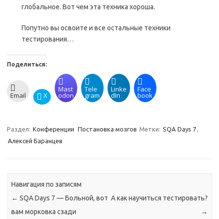
глобальное. Вот чем эта техника хороша.
Попутно вы освоите и все остальные техники
тестирования…
Поделиться:
Mast
Tele
Linke
Face
Email
X
odon
gram
dIn
book
Раздел:
Конференции
Постановка мозгов
Метки:
SQA Days 7
,
Алексей Баранцев
Навигация по записям
←
SQA Days 7 — Больной, вот
А как научиться тестировать?
вам морковка сзади
→