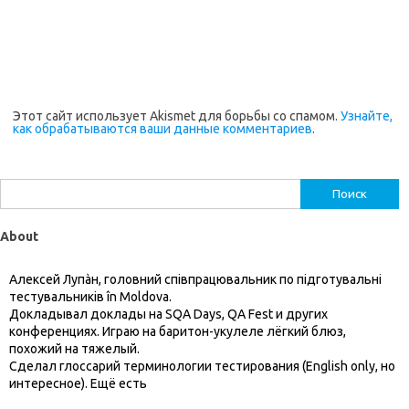
Этот сайт использует Akismet для борьбы со спамом.
Узнайте,
как обрабатываются ваши данные комментариев
.
Найти:
About
Алексей Лупàн, головний спiвпрацювальник по підготувальні
тестувальників în Moldova.
Докладывал доклады на SQA Days, QA Fest и других
конференциях. Играю на баритон-укулеле лёгкий блюз,
похожий на тяжелый.
Сделал глоссарий терминологии тестирования (English only, но
интересное). Ещё есть