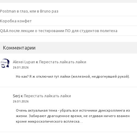
Postman в глаз, или в Bruno раз
Коробка конфет
Q&A после лекции о тестировании ПО для студентов политеха
Комментарии
Alexei Lupan
к
Перестать лайкать лайки
26.01.2026
Но как? Я ж отключил тут лайки (железной, недрогнувшей рукой).
Serj
к
Перестать лайкать лайки
26.01.2026
Очень актуальная тема - убрать все источники думскроллинга из
жизни. Забирают драгоценное время, не отдавая ничего взамен
кроме микроскопического всплеска…