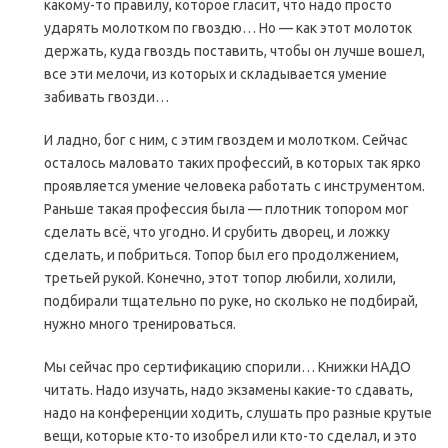
какому-то правилу, которое гласит, что надо просто
ударять молотком по гвоздю… Но — как этот молоток
держать, куда гвоздь поставить, чтобы он лучше вошел,
все эти мелочи, из которых и складывается умение
забивать гвозди…
И ладно, бог с ним, с этим гвоздем и молотком. Сейчас
осталось маловато таких профессий, в которых так ярко
проявляется умение человека работать с инструментом.
Раньше такая профессия была — плотник топором мог
сделать всё, что угодно. И срубить дворец, и ложку
сделать, и побриться. Топор был его продолжением,
третьей рукой. Конечно, этот топор любили, холили,
подбирали тщательно по руке, но сколько не подбирай,
нужно много тренироваться.
Мы сейчас про сертификацию спорили… Книжки НАДО
читать. Надо изучать, надо экзамены какие-то сдавать,
надо на конференции ходить, слушать про разные крутые
вещи, которые кто-то изобрел или кто-то сделал, и это