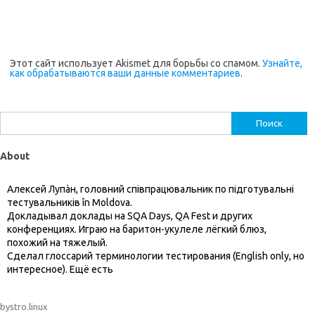
Этот сайт использует Akismet для борьбы со спамом.
Узнайте,
как обрабатываются ваши данные комментариев
.
Найти:
About
Алексей Лупàн, головний спiвпрацювальник по підготувальні
тестувальників în Moldova.
Докладывал доклады на SQA Days, QA Fest и других
конференциях. Играю на баритон-укулеле лёгкий блюз,
похожий на тяжелый.
Сделал глоссарий терминологии тестирования (English only, но
интересное). Ещё есть
bystro.linux