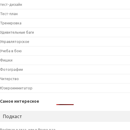
тест-дизайн
Тест-план
Тренировка
Удивительные баги
Управляторское
Учеба в бою
Фишки
Фотографии
Читерство
Юзероиммитатор
Самое интересное
Подкаст
Postman в глаз, или в Bruno раз