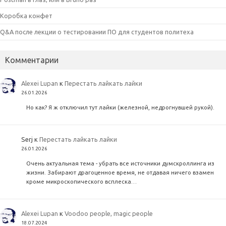
Коробка конфет
Q&A после лекции о тестировании ПО для студентов политеха
Комментарии
Alexei Lupan
к
Перестать лайкать лайки
26.01.2026
Но как? Я ж отключил тут лайки (железной, недрогнувшей рукой).
Serj
к
Перестать лайкать лайки
26.01.2026
Очень актуальная тема - убрать все источники думскроллинга из
жизни. Забирают драгоценное время, не отдавая ничего взамен
кроме микроскопического всплеска…
Alexei Lupan
к
Voodoo people, magic people
18.07.2024