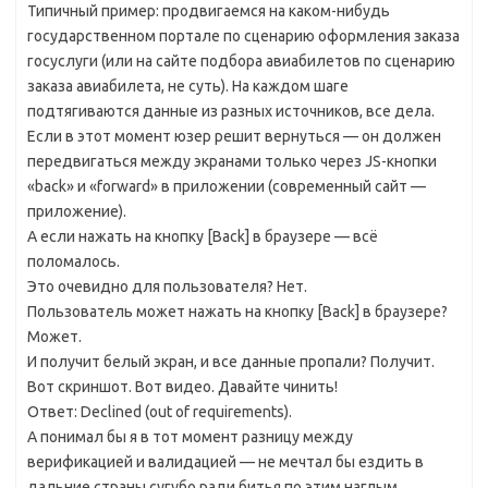
Типичный пример: продвигаемся на каком-нибудь
государственном портале по сценарию оформления заказа
госуслуги (или на сайте подбора авиабилетов по сценарию
заказа авиабилета, не суть). На каждом шаге
подтягиваются данные из разных источников, все дела.
Если в этот момент юзер решит вернуться — он должен
передвигаться между экранами только через JS-кнопки
«back» и «forward» в приложении (современный сайт —
приложение).
А если нажать на кнопку [Back] в браузере — всё
поломалось.
Это очевидно для пользователя? Нет.
Пользователь может нажать на кнопку [Back] в браузере?
Может.
И получит белый экран, и все данные пропали? Получит.
Вот скриншот. Вот видео. Давайте чинить!
Ответ: Declined (out of requirements).
А понимал бы я в тот момент разницу между
верификацией и валидацией — не мечтал бы ездить в
дальние страны сугубо ради битья по этим наглым