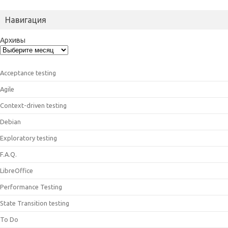
Навигация
Архивы
Acceptance testing
Agile
Context-driven testing
Debian
Exploratory testing
F.A.Q.
LibreOffice
Performance Testing
State Transition testing
To Do