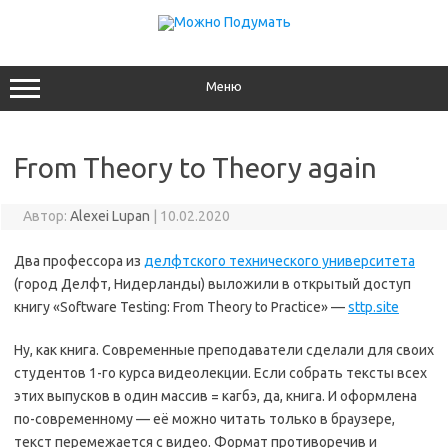
Перейти
к
содержимому
Меню
From Theory to Theory again
Автор:
Alexei Lupan
|
10.02.2020
Два профессора из
делфтского технического университета
(город Делфт, Нидерланды) выложили в открытый доступ
книгу «Software Testing: From Theory to Practice» —
sttp.site
Ну, как книга. Современные преподаватели сделали для своих
студентов 1-го курса видеолекции. Если собрать тексты всех
этих выпусков в один массив = кагбэ, да, книга. И оформлена
по-современному — её можно читать только в браузере,
текст перемежается с видео. Формат противоречив и