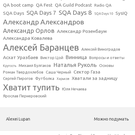
QA boot camp
QA Fest
QA Guild Podcast
Radio QA
SQA Days 8
SQA Days 7
SQA Days
SysIQ
SQA Days 10
Александр Александров
Александр Орлов
Александр Розенбаум
Александра Ковалева
Алексей Баранцев
Алексей Виноградов
Винница
Асхат Уразбаев
Виктор Цой
Вопросы и ответы
Наталья Руколь
Михаил Булгаков
Основы
Крутость
Сектор Газа
Роман Твердохлебов
Саша Черный
Хватали за задницу
Сергей Пирогов
Футболка
Харьков
Хватит тупить
Юля Нечаева
Ярослав Пернеровский
Alexei Lupan
Можно подумать