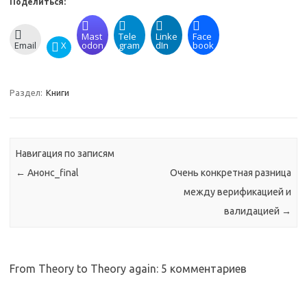
Поделиться:
Mast
Tele
Linke
Face
Email
X
odon
gram
dIn
book
Раздел:
Книги
Навигация по записям
←
Анонс_final
Очень конкретная разница
между верификацией и
валидацией
→
From Theory to Theory again
: 5 комментариев