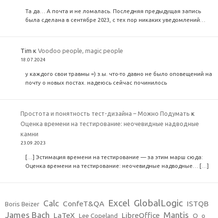
Та да… А почта и не ломалась. Последняя предыдущая запись
была сделана в сентябре 2023, с тех пор никаких уведомлений…
Tim
к
Voodoo people, magic people
18.07.2024
у каждого свои травмы =) з.ы. что-то давно не было оповещений на
почту о новых постах. надеюсь сейчас починилось
Простота и понятность тест-дизайна – Можно Подумать
к
Оценка времени на тестирование: неочевидные надводные
камни
23.09.2023
[…] Эстимация времени на тестирование — за этим марш сюда:
Оценка времени на тестирование: неочевидные надводные… […]
Excel
GlobalLogic
Calc
ConfeT&QA
ISTQB
Boris Beizer
James Bach
Mantis
LaTeX
LibreOffice
Lee Copeland
O_o