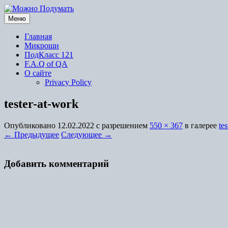
Перейти
к
Меню
содержимому
Главная
Микроши
ПодКласс 121
F.A.Q of QA
О сайте
Privacy Policy
tester-at-work
Опубликовано
12.02.2022
с разрешением
550 × 367
в галерее
te
← Предыдущее
Следующее →
Добавить комментарий