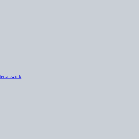
ster-at-work
.