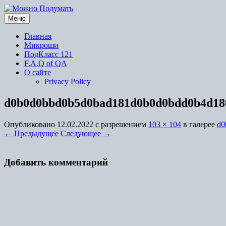
Перейти
к
Меню
содержимому
Главная
Микроши
ПодКласс 121
F.A.Q of QA
О сайте
Privacy Policy
d0b0d0bbd0b5d0bad181d0b0d0bdd0b4d18
Опубликовано
12.02.2022
с разрешением
103 × 104
в галерее
d0
← Предыдущее
Следующее →
Добавить комментарий