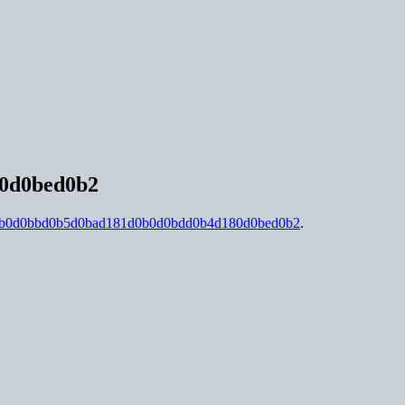
0d0bed0b2
b0d0bbd0b5d0bad181d0b0d0bdd0b4d180d0bed0b2
.