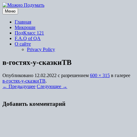
Перейти
к
Меню
содержимому
Главная
Микроши
ПодКласс 121
F.A.Q of QA
О сайте
Privacy Policy
в-гостях-у-сказкиТВ
Опубликовано
12.02.2022
с разрешением
600 × 315
в галерее
в-гостях-у-сказкиТВ
.
← Предыдущее
Следующее →
Добавить комментарий