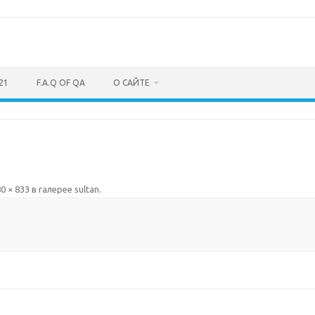
21
F.A.Q OF QA
О САЙТЕ
0 × 833
в галерее
sultan
.