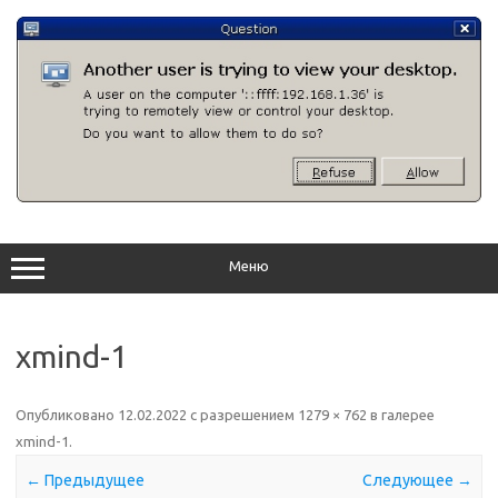
Перейти
к
содержимому
Меню
xmind-1
Опубликовано
12.02.2022
с разрешением
1279 × 762
в галерее
xmind-1
.
← Предыдущее
Следующее →