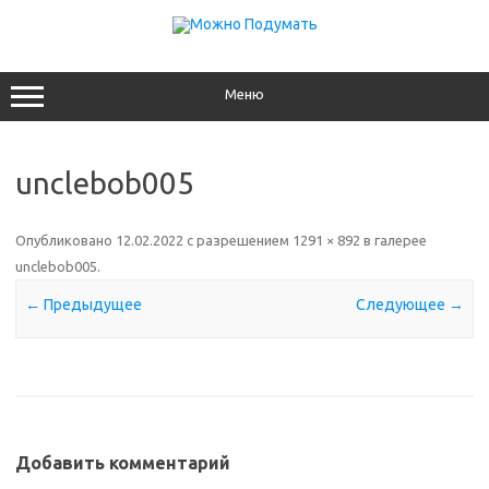
Перейти
к
содержимому
Меню
unclebob005
Опубликовано
12.02.2022
с разрешением
1291 × 892
в галерее
unclebob005
.
← Предыдущее
Следующее →
Добавить комментарий