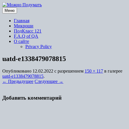
Перейти
к
Меню
содержимому
Главная
Микроши
ПодКласс 121
F.A.Q of QA
О сайте
Privacy Policy
uatd-e1338479078815
Опубликовано
12.02.2022
с разрешением
150 × 117
в галерее
uatd-e1338479078815
.
← Предыдущее
Следующее →
Добавить комментарий