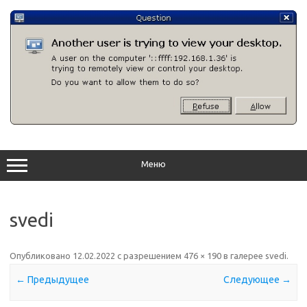
Перейти
к
содержимому
Меню
svedi
Опубликовано
12.02.2022
с разрешением
476 × 190
в галерее
svedi
.
← Предыдущее
Следующее →