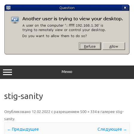
Перейти
к
содержимому
Меню
stig-sanity
Опубликовано
12.02.2022
с разрешением
500 × 334
в галерее
stig-
sanity
.
← Предыдущее
Следующее →