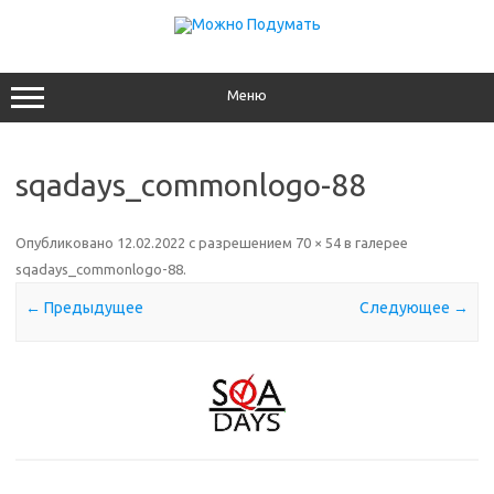
Перейти
к
содержимому
Меню
sqadays_commonlogo-88
Опубликовано
12.02.2022
с разрешением
70 × 54
в галерее
sqadays_commonlogo-88
.
← Предыдущее
Следующее →