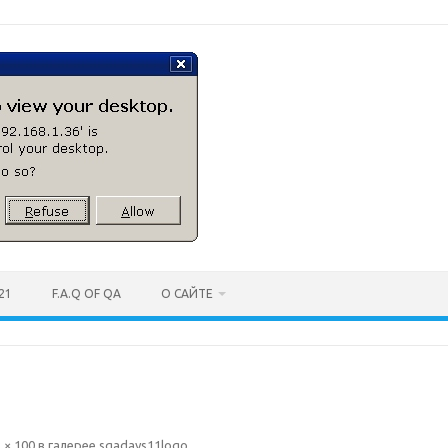
21
F.A.Q OF QA
О САЙТЕ
 × 100
в галерее
sqadays11logo
.