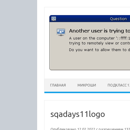
Перейти
к
содержимому
ГЛАВНАЯ
МИКРОШИ
ПОДКЛАСС 1
sqadays11logo
Опубликовано
12.02.2022
с разрешением
132