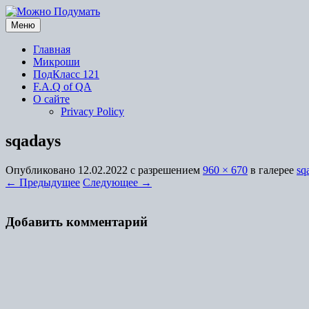
Перейти
к
Меню
содержимому
Главная
Микроши
ПодКласс 121
F.A.Q of QA
О сайте
Privacy Policy
sqadays
Опубликовано
12.02.2022
с разрешением
960 × 670
в галерее
sq
← Предыдущее
Следующее →
Добавить комментарий