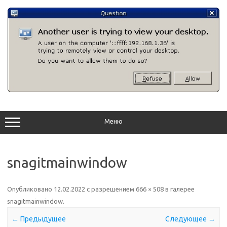
Перейти
к
содержимому
Меню
snagitmainwindow
Опубликовано
12.02.2022
с разрешением
666 × 508
в галерее
snagitmainwindow
.
← Предыдущее
Следующее →