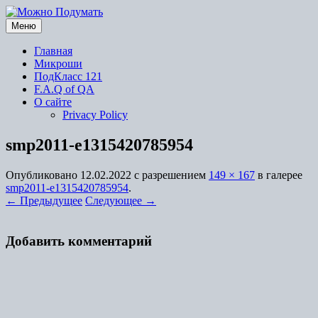
Перейти
к
Меню
содержимому
Главная
Микроши
ПодКласс 121
F.A.Q of QA
О сайте
Privacy Policy
smp2011-e1315420785954
Опубликовано
12.02.2022
с разрешением
149 × 167
в галерее
smp2011-e1315420785954
.
← Предыдущее
Следующее →
Добавить комментарий