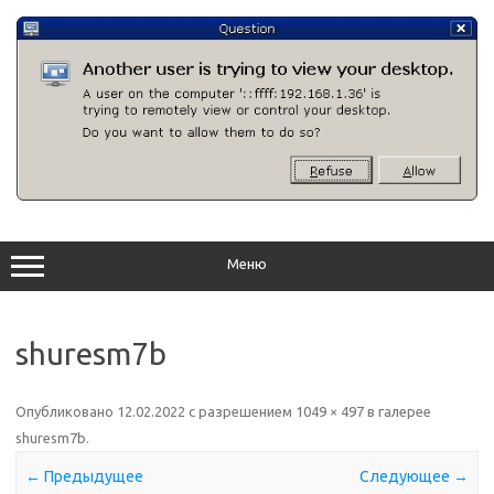
Перейти
к
содержимому
Меню
shuresm7b
Опубликовано
12.02.2022
с разрешением
1049 × 497
в галерее
shuresm7b
.
← Предыдущее
Следующее →