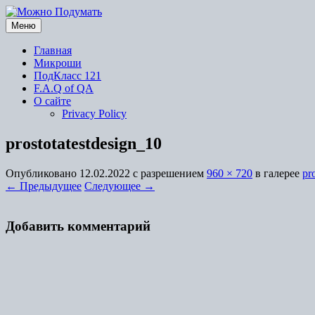
Перейти
к
Меню
содержимому
Главная
Микроши
ПодКласс 121
F.A.Q of QA
О сайте
Privacy Policy
prostotatestdesign_10
Опубликовано
12.02.2022
с разрешением
960 × 720
в галерее
pr
← Предыдущее
Следующее →
Добавить комментарий