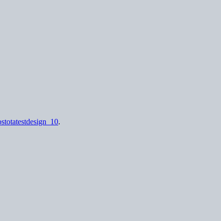
ostotatestdesign_10
.