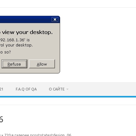
21
F.A.Q OF QA
О САЙТЕ
6
 × 720
в галерее
prostotatestdesign_06
.