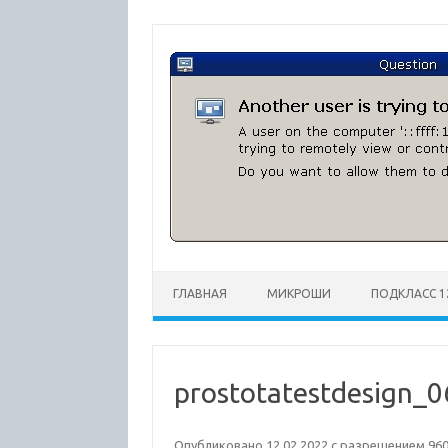
Перейти
к
содержимому
ГЛАВНАЯ
МИКРОШИ
ПОДКЛАСС 1
prostotatestdesign_0
Опубликовано
12.02.2022
с разрешением
960