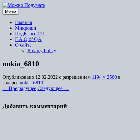
Перейти
к
Меню
содержимому
Главная
Микроши
ПодКласс 121
F.A.Q of QA
О сайте
Privacy Policy
nokia_6810
Опубликовано
12.02.2022
с разрешением
1194 × 2560
в
галерее
nokia_6810
.
← Предыдущее
Следующее →
Добавить комментарий