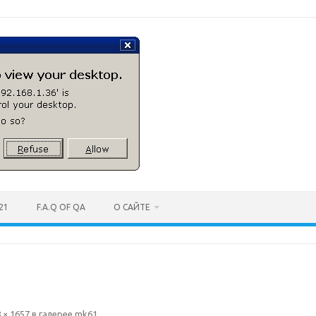
21
F.A.Q OF QA
О САЙТЕ
 × 1657
в галерее
mk61
.