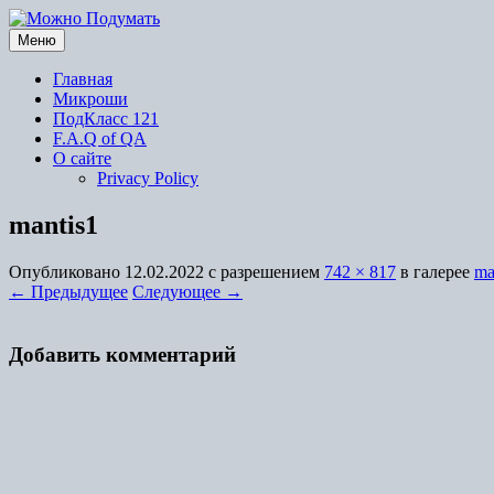
Перейти
к
Меню
содержимому
Главная
Микроши
ПодКласс 121
F.A.Q of QA
О сайте
Privacy Policy
mantis1
Опубликовано
12.02.2022
с разрешением
742 × 817
в галерее
ma
← Предыдущее
Следующее →
Добавить комментарий