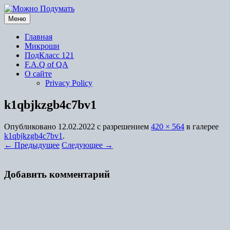
Перейти
к
Меню
содержимому
Главная
Микроши
ПодКласс 121
F.A.Q of QA
О сайте
Privacy Policy
k1qbjkzgb4c7bv1
Опубликовано
12.02.2022
с разрешением
420 × 564
в галерее
k1qbjkzgb4c7bv1
.
← Предыдущее
Следующее →
Добавить комментарий