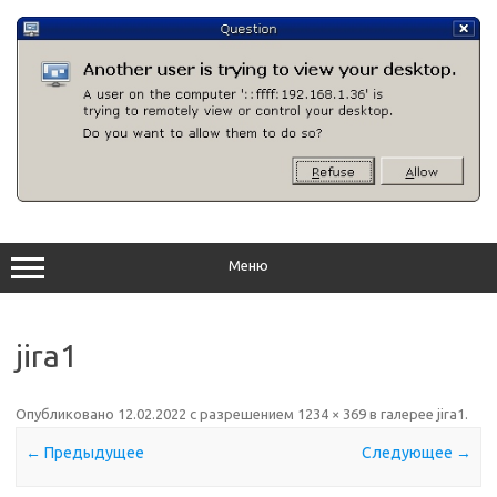
Перейти
к
содержимому
Меню
jira1
Опубликовано
12.02.2022
с разрешением
1234 × 369
в галерее
jira1
.
← Предыдущее
Следующее →