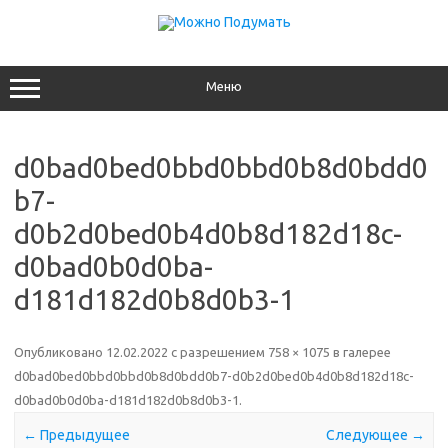
Перейти
к
содержимому
Меню
d0bad0bed0bbd0bbd0b8d0bdd0
b7-
d0b2d0bed0b4d0b8d182d18c-
d0bad0b0d0ba-
d181d182d0b8d0b3-1
Опубликовано
12.02.2022
с разрешением
758 × 1075
в галерее
d0bad0bed0bbd0bbd0b8d0bdd0b7-d0b2d0bed0b4d0b8d182d18c-
d0bad0b0d0ba-d181d182d0b8d0b3-1
.
← Предыдущее
Следующее →