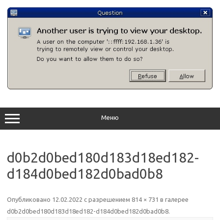
Перейти
к
содержимому
Меню
d0b2d0bed180d183d18ed182-
d184d0bed182d0bad0b8
Опубликовано
12.02.2022
с разрешением
814 × 731
в галерее
d0b2d0bed180d183d18ed182-d184d0bed182d0bad0b8
.