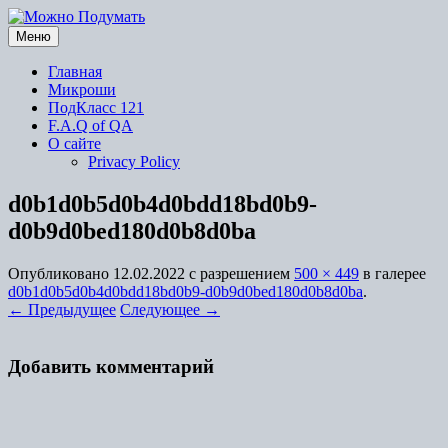
Перейти
к
Меню
содержимому
Главная
Микроши
ПодКласс 121
F.A.Q of QA
О сайте
Privacy Policy
d0b1d0b5d0b4d0bdd18bd0b9-
d0b9d0bed180d0b8d0ba
Опубликовано
12.02.2022
с разрешением
500 × 449
в галерее
d0b1d0b5d0b4d0bdd18bd0b9-d0b9d0bed180d0b8d0ba
.
← Предыдущее
Следующее →
Добавить комментарий