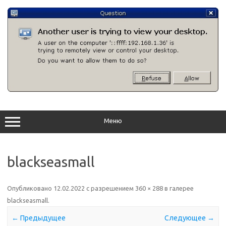
Перейти
к
содержимому
Меню
blackseasmall
Опубликовано
12.02.2022
с разрешением
360 × 288
в галерее
blackseasmall
.
← Предыдущее
Следующее →