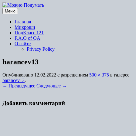
Перейти
к
Меню
содержимому
Главная
Микроши
ПодКласс 121
F.A.Q of QA
О сайте
Privacy Policy
barancev13
Опубликовано
12.02.2022
с разрешением
500 × 375
в галерее
barancev13
.
← Предыдущее
Следующее →
Добавить комментарий