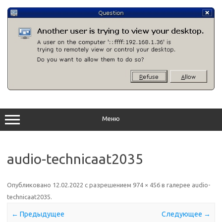
Перейти
к
содержимому
Меню
audio-technicaat2035
Опубликовано
12.02.2022
с разрешением
974 × 456
в галерее
audio-
technicaat2035
.
← Предыдущее
Следующее →