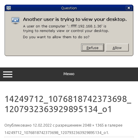
Перейти
к
содержимому
Меню
14249712_1076818742373698_
1207932363929895134_o1
Опубликовано
12.02.2022
с разрешением
2048 × 1365
в галерее
14249712_1076818742373698_1207932363929895134_o1
.