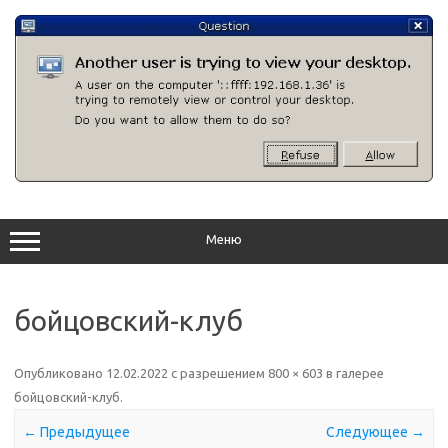
Перейти
к
содержимому
Меню
бойцовский-клуб
Опубликовано
12.02.2022
с разрешением
800 × 603
в галерее
бойцовский-клуб
.
← Предыдущее
Следующее →