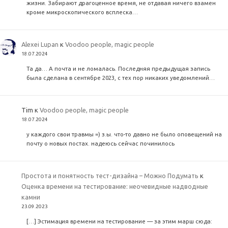
жизни. Забирают драгоценное время, не отдавая ничего взамен
кроме микроскопического всплеска…
Alexei Lupan
к
Voodoo people, magic people
18.07.2024
Та да… А почта и не ломалась. Последняя предыдущая запись
была сделана в сентябре 2023, с тех пор никаких уведомлений…
Tim
к
Voodoo people, magic people
18.07.2024
у каждого свои травмы =) з.ы. что-то давно не было оповещений на
почту о новых постах. надеюсь сейчас починилось
Простота и понятность тест-дизайна – Можно Подумать
к
Оценка времени на тестирование: неочевидные надводные
камни
23.09.2023
[…] Эстимация времени на тестирование — за этим марш сюда: