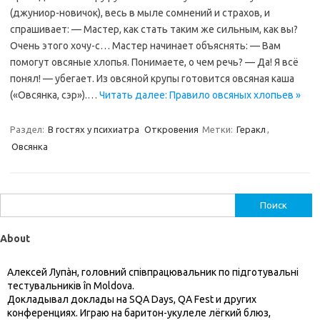
(джуниор-новичок), весь в мыле сомнений и страхов, и
спрашивает: — Мастер, как стать таким же сильным, как вы?
Очень этого хочу-с… Мастер начинает объяснять: — Вам
помогут овсяные хлопья. Понимаете, о чем речь? — Да! Я всё
понял! — убегает. Из овсяной крупы готовится овсяная каша
(«Овсянка, сэр»).…
Читать далее: Правило овсяных хлопьев »
Раздел:
В гостях у психиатра
Откровения
Метки:
Геракл
,
Овсянка
Найти:
About
Алексей Лупàн, головний спiвпрацювальник по підготувальні
тестувальників în Moldova.
Докладывал доклады на SQA Days, QA Fest и других
конференциях. Играю на баритон-укулеле лёгкий блюз,