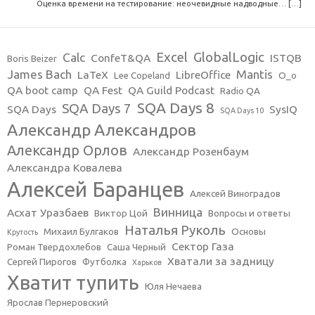
Оценка времени на тестирование: неочевидные надводные… […]
Excel
GlobalLogic
Calc
ConfeT&QA
ISTQB
Boris Beizer
James Bach
Mantis
LaTeX
LibreOffice
Lee Copeland
O_o
QA boot camp
QA Fest
QA Guild Podcast
Radio QA
SQA Days 8
SQA Days 7
SQA Days
SysIQ
SQA Days 10
Александр Александров
Александр Орлов
Александр Розенбаум
Александра Ковалева
Алексей Баранцев
Алексей Виноградов
Винница
Асхат Уразбаев
Виктор Цой
Вопросы и ответы
Наталья Руколь
Михаил Булгаков
Основы
Крутость
Сектор Газа
Роман Твердохлебов
Саша Черный
Хватали за задницу
Сергей Пирогов
Футболка
Харьков
Хватит тупить
Юля Нечаева
Ярослав Пернеровский