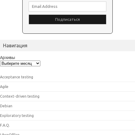
Навигация
Архивы
Acceptance testing
Agile
Context-driven testing
Debian
Exploratory testing
F.A.Q.
LibreOffice