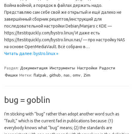
Война войной, а порядок в файлах держать надо.
Представляю сам себе свой же открытый и ещё далеко не
завершённый сборник рецептов/инструкций для
последовательной настройки Debian/Manjaro c KDE —
https://testitquickly.com/bystro.linux/ И даже есть
https://testitquickly.com/bystro.linux.nas/ — про настройку NAS
на основе OpenMediaVault. Всё собрано в…
Читать далее: bystro.linux »
Раздел:
Документация
Инструменты
Настройки
Радости
Фишки
Метки:
flatpak
,
github
,
nas
,
omv
,
Zim
bug = goblin
I’m sticking with “bug” rather than adopt another word such as
“fault,” which is the current fad in publications because: (1)
everybody knows what “bug” means; (2) the standards are