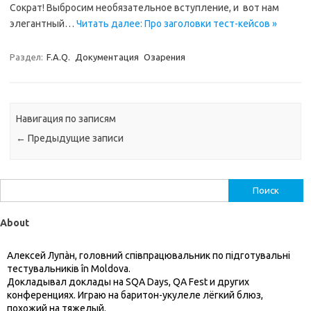
Сократ! Выбросим необязательное вступление, и вот нам
элегантный…
Читать далее: Про заголовки тест-кейсов »
Раздел:
F.A.Q.
Документация
Озарения
Навигация по записям
←
Предыдущие записи
Найти:
About
Алексей Лупàн, головний спiвпрацювальник по підготувальні
тестувальників în Moldova.
Докладывал доклады на SQA Days, QA Fest и других
конференциях. Играю на баритон-укулеле лёгкий блюз,
похожий на тяжелый.