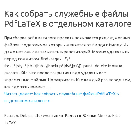
Как собрать служебные файлы
PdfLaTeX в отдельном каталоге
При сборке pdf в каталоге проекта появляется ряд служебных
файлов, содержимое которых меняется от билда к билду. Их
даже нет смысла засылать в репозиторий. Можно удалять их
перед коммитом. find -regex ‘.*\.\
(tex~\|sty~\|sh~\|bib~\|backup\|dvi\|ps\)’ -print -delete Можно
сказать Kile, что после закрытия надо удалять все
«временные файлы». Но закрывать Kile каждый раз перед тем,
как сделать коммит…
Читать далее: Как собрать служебные файлы PdfLaTeX в
отдельном каталоге »
Раздел:
Debian
Документация
Радости
Фишки
Метки:
Kile
,
LaTeX