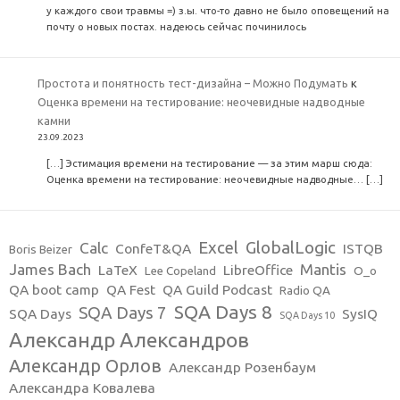
у каждого свои травмы =) з.ы. что-то давно не было оповещений на
почту о новых постах. надеюсь сейчас починилось
Простота и понятность тест-дизайна – Можно Подумать
к
Оценка времени на тестирование: неочевидные надводные
камни
23.09.2023
[…] Эстимация времени на тестирование — за этим марш сюда:
Оценка времени на тестирование: неочевидные надводные… […]
Excel
GlobalLogic
Calc
ConfeT&QA
ISTQB
Boris Beizer
James Bach
Mantis
LaTeX
LibreOffice
Lee Copeland
O_o
QA boot camp
QA Fest
QA Guild Podcast
Radio QA
SQA Days 8
SQA Days 7
SQA Days
SysIQ
SQA Days 10
Александр Александров
Александр Орлов
Александр Розенбаум
Александра Ковалева