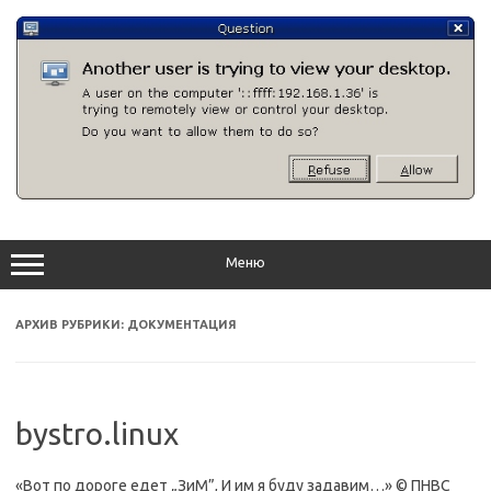
Перейти
к
содержимому
Меню
АРХИВ РУБРИКИ:
ДОКУМЕНТАЦИЯ
bystro.linux
«Вот по дороге едет „ЗиМ”, И им я буду задавим…» © ПНВС