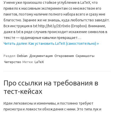
У меня уже произошло стойкое углубление в LaTeX, что
привело к массивным экспериментам со множеством его
пакетов, поэтому наличие полного набора всего и сразу мне
благостно. Заранее же не знаешь, куда любопытство заведёт.
Вся инструкция в txt http://bit.ly/2Er0x6o (Dropbox). Внимание,
даже в txt в ряде случаев происходит искажение символов в
тексте — ординарные кавычки превращает…
Читать далее: Как установить LaTeX (самостоятельно) »
Раздел:
Debian
Документация
Откровения
Скриншоты
Читерство
Метки:
LaTeX
Про ссылки на требования в
тест-кейсах
Идеи легковесны и изменчивы, и постоянно требуют
присмотра и ловкости обхождения с ними. Это типа лук и