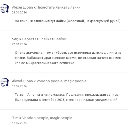
Alexei Lupan
к
Перестать лайкать лайки
26.01.2026
Но как? Я ж отключил тут лайки (железной, недрогнувшей рукой).
Serj
к
Перестать лайкать лайки
26.01.2026
Очень актуальная тема - убрать все источники думскроллинга из
жизни. Забирают драгоценное время, не отдавая ничего взамен
кроме микроскопического всплеска…
Alexei Lupan
к
Voodoo people, magic people
18.07.2024
Та да… А почта и не ломалась. Последняя предыдущая запись
была сделана в сентябре 2023, с тех пор никаких уведомлений…
Tim
к
Voodoo people, magic people
18.07.2024