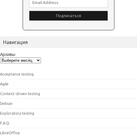
Навигация
Архивы
Acceptance testing
Agile
Context-driven testing
Debian
Exploratory testing
F.A.Q.
LibreOffice