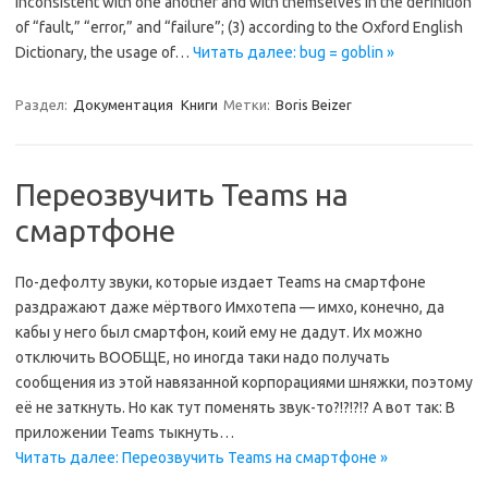
inconsistent with one another and with themselves in the definition
of “fault,” “error,” and “failure”; (3) according to the Oxford English
Dictionary, the usage of…
Читать далее: bug = goblin »
Раздел:
Документация
Книги
Метки:
Boris Beizer
Переозвучить Teams на
смартфоне
По-дефолту звуки, которые издает Teams на смартфоне
раздражают даже мëртвого Имхотепа — имхо, конечно, да
кабы у него был смартфон, коий ему не дадут. Их можно
отключить ВООБЩЕ, но иногда таки надо получать
сообщения из этой навязанной корпорациями шняжки, поэтому
еë не заткнуть. Но как тут поменять звук-то?!?!?!? А вот так: В
приложении Teams тыкнуть…
Читать далее: Переозвучить Teams на смартфоне »