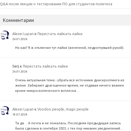
Q&A после лекции о тестировании ПО для студентов политеха
Комментарии
Alexei Lupan
к
Перестать лайкать лайки
26.01.2026
Но как? Я ж отключил тут лайки (железной, недрогнувшей рукой).
Serj
к
Перестать лайкать лайки
26.01.2026
Очень актуальная тема - убрать все источники думскроллинга из
жизни. Забирают драгоценное время, не отдавая ничего взамен
кроме микроскопического всплеска…
Alexei Lupan
к
Voodoo people, magic people
18.07.2024
Та да… А почта и не ломалась. Последняя предыдущая запись
была сделана в сентябре 2023, с тех пор никаких уведомлений…