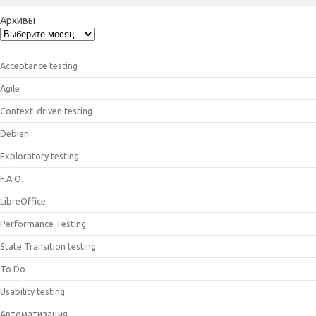
Архивы
Acceptance testing
Agile
Context-driven testing
Debian
Exploratory testing
F.A.Q.
LibreOffice
Performance Testing
State Transition testing
To Do
Usability testing
Автоматизация