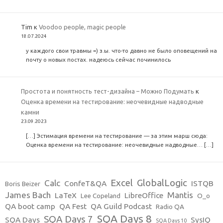
Tim
к
Voodoo people, magic people
18.07.2024
у каждого свои травмы =) з.ы. что-то давно не было оповещений на
почту о новых постах. надеюсь сейчас починилось
Простота и понятность тест-дизайна – Можно Подумать
к
Оценка времени на тестирование: неочевидные надводные
камни
23.09.2023
[…] Эстимация времени на тестирование — за этим марш сюда:
Оценка времени на тестирование: неочевидные надводные… […]
Excel
GlobalLogic
Calc
ConfeT&QA
ISTQB
Boris Beizer
James Bach
Mantis
LaTeX
LibreOffice
Lee Copeland
O_o
QA boot camp
QA Fest
QA Guild Podcast
Radio QA
SQA Days 8
SQA Days 7
SQA Days
SysIQ
SQA Days 10