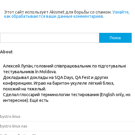
Этот сайт использует Akismet для борьбы со спамом.
Узнайте,
как обрабатываются ваши данные комментариев
.
Найти:
About
Алексей Лупàн, головний спiвпрацювальник по підготувальні
тестувальників în Moldova.
Докладывал доклады на SQA Days, QA Fest и других
конференциях. Играю на баритон-укулеле лёгкий блюз,
похожий на тяжелый.
Сделал глоссарий терминологии тестирования (English only, но
интересное). Ещё есть
bystro.linux
bystro.linux.nas