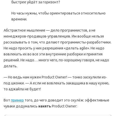
быстрее уйдёт за горизонт?
Но часы нужны, чтобы ориентироваться относительно
времени.
Абстрактное мышление — дело программистов, а не
менеджеров-продавцов-управленцев. Им вообще нельзя
рассказывать о том, что делают программисты-разработчики.
Не надо просить у них разрешения «делать agile». Не надо
вовлекать их во все эти внутренние разборки и принятия
решений. Не надо… много чего, по-хорошему говоря, не надо
делать.
— Но ведь нам нужен Product Owner! — тонко заскулили из-
под шконки. — А если не вовлекать закащщика в нашу кухню,
то аджайла не будет!
Вот
пример
того, до чего доводит это скулёж: эффективные
чуваки додумались
нанять
Product Owner: