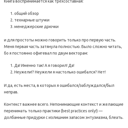
Книга воспринимается как трёхсоставная:
общий обзор
технарные штучки
менеджерские дрючки
и для простоты можно говорить только про первую часть.
Меня первая часть затянула полностью. Было сложно читать,
бо я постоянно офигевал по двум векторам:
Да! Именно так! А я говорил! Да!
Неужели!? Неужели я настолько ошибался? Нет!
И да, есть места, в которых я ошибался/заблуждался/был
неправ.
Контекст важнее всего. Непонимающие контекст и желающие
перенимать только практики (best practices only!) —
долбанные придурки с излишним запасом энтузиазма, блеать.