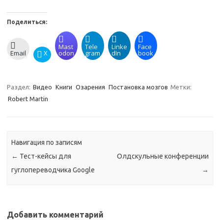
Поделиться:
Mast
Tele
Linke
Face
Email
X
odon
gram
dIn
book
Раздел:
Видео
Книги
Озарения
Постановка мозгов
Метки:
Robert Martin
Навигация по записям
←
Тест-кейсы для
Олдскульные конференции
гуглопереводчика Google
→
Добавить комментарий