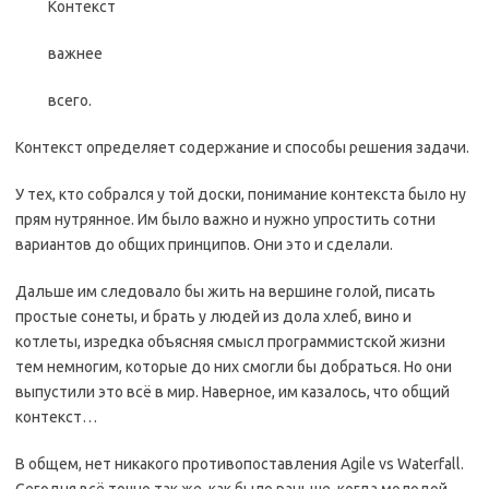
Контекст
важнее
всего.
Контекст определяет содержание и способы решения задачи.
У тех, кто собрался у той доски, понимание контекста было ну
прям нутрянное. Им было важно и нужно упростить сотни
вариантов до общих принципов. Они это и сделали.
Дальше им следовало бы жить на вершине голой, писать
простые сонеты, и брать у людей из дола хлеб, вино и
котлеты, изредка объясняя смысл программистской жизни
тем немногим, которые до них смогли бы добраться. Но они
выпустили это всё в мир. Наверное, им казалось, что общий
контекст…
В общем, нет никакого противопоставления Agile vs Waterfall.
Сегодня всё точно так же, как было раньше, когда молодой