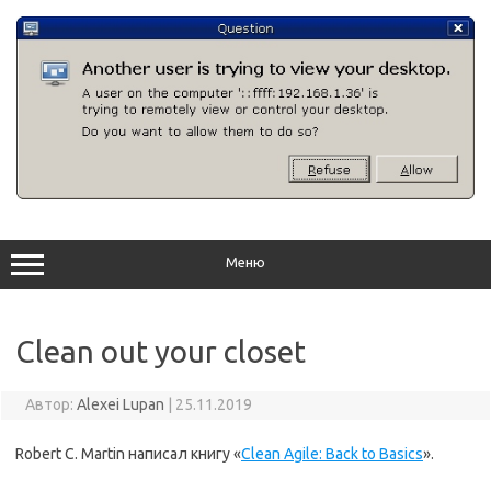
Перейти
к
содержимому
Меню
Clean out your closet
Автор:
Alexei Lupan
|
25.11.2019
Robert C. Martin написал книгу «
Clean Agile: Back to Basics
».