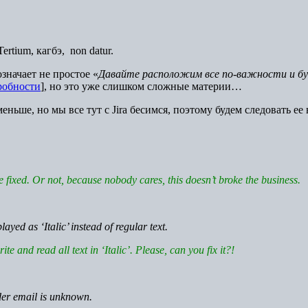
Tertium, кагбэ, non datur.
значает не простое «
Давайте расположим все по-важности и бу
робности
], но это уже слишком сложные материи…
еньше, но мы все тут с Jira бесимся, поэтому будем следовать ее
be fixed. Or not, because nobody cares, this doesn’t broke the business.
layed as ‘Italic’ instead of regular text.
ite and read all text in ‘Italic’. Please, can you fix it?!
der email is unknown.