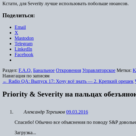
Кстати, для Severity лучше использовать побольше нюансов.
Поделиться:
Email
X
Mastodon
Telegram
LinkedIn
Facebook
Раздел:
F.A.Q.
Банальное
Откровения
Управляторское
Метки:
K
Навигация по записям
←
Radio QA: Выпуск 17: Хочу всё знать — 2. Крепкий орешек
Priority & Severity на пальцах обезъяно
Александр Терешков
09.03.2016
Спасибо! Обычно все объяснения по поводу S&P довольно 
Загрузка...