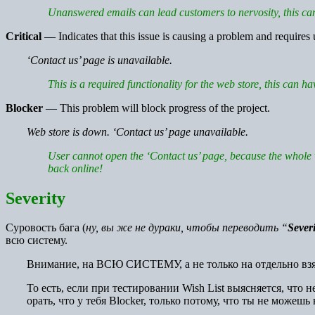
Unanswered emails can lead customers to nervosity, this can 
Critical
— Indicates that this issue is causing a problem and requires 
‘Contact us’ page is unavailable.
This is a required functionality for the web store,
this can h
Blocker
— This problem will block progress of the project.
Web store is down. ‘Contact us’ page unavailable.
User cannot open the ‘Contact us’ page, because the whole 
back online!
Severity
Суровость бага (
ну, вы же не дураки, чтобы переводить “
Severi
всю систему.
Внимание, на ВСЮ СИСТЕМУ, а не только на отдельно вз
То есть, если при тестировании Wish List выясняется, что 
орать, что у тебя Blocker, только потому, что ты не можешь