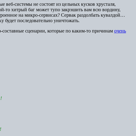
е веб-системы не состоят из цельных кусков хрусталя,
ой-то хитрый баг может тупо закрэшить вам всю вордину,
троенное на микро-сервисах? Сервак раздолбать кувалдой…
ку будет последовательно уничтожать.
но-составные сценарии, которые по каким-то причинам
очень
!
!