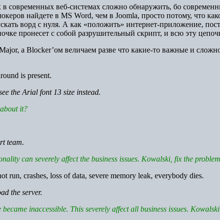
 в современных веб-системах сложно обнаружить, бо современны
еров найдете в MS Word, чем в Joomla, просто потому, что как
скать ворд с нуля. А как «положить» интернет-приложение, пос
очке пронесет с собой разрушительный скрипт, и всю эту цепоч
Major, а Blocker’ом величаем разве что какие-то важные и слож
ound is present.
ee the Arial font 13 size instead.
 about it?
rt team.
ionality can severely affect the business issues. Kowalski, fix the problem
ot run, crashes, loss of data, severe memory leak, everybody dies.
ad the server.
 became inaccessible. This severely affect all business issues. Kowalski