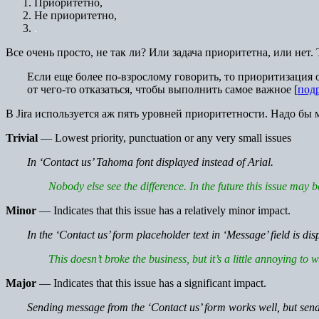
Приоритетно,
Не приоритетно,
.
Все очень просто, не так ли? Или задача приоритетна, или нет.
Если еще более по-взрослому говорить, то приоритизация о
от чего-то отказаться, чтобы выполнить самое важное [
под
В Jira используется аж пять уровней приоритетности. Надо бы м
Trivial
— Lowest priority, punctuation or any very small issues
In ‘Contact us’ Tahoma font displayed instead of Arial.
Nobody else see the difference. In the future this issue may 
Minor
— Indicates that this issue has a relatively minor impact.
In the ‘Contact us’ form placeholder text in ‘Message’ field is disp
This doesn’t broke the business, but it’s a little annoying to wr
Major
— Indicates that this issue has a significant impact.
Sending message from the ‘Contact us’ form works well, but sen