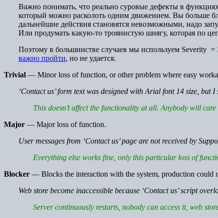
Важно понимать, что реально суровые дефекты в функциях
который можно расколоть одним движением. Вы больше блок
дальнейшие действия становятся невозможными, надо запу
Или продумать какую-то троянистую шнягу, которая по цеп
Поэтому в большинстве случаев мы используем Severity = 
важно пройти
, но не удается.
Trivial
— Minor loss of function, or other problem where easy workar
‘Contact us’ form text was designed with Arial font 14 size, but I s
This doesn’t affect the functionality at all. Anybody will care
Major
— Major loss of function.
User messages from ‘Contact us’ page are not received by Suppo
Everything else works fine, only this particular loss of funct
Blocker
— Blocks the interaction with the system, production could n
Web store become inaccessible because ‘Contact us’ script overlo
S
erver
continuously restarts
, nobody can access it, web store