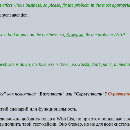
affect whole business, so please, fix the problem in the most appropriat
urgent attention.
ave a bad impact on
the business,
so,
Kowalski
, fix the problem ASAP!
web site is down, the business is down,
Kowalski
, don’t panic, immedia
ty
” как невнятное “
Важность
” или “
Серьезность
“?
Суровость
ятый сценарий или функциональность.
невозможно добавить товар в Wish List, но при этом остальные в
 выполнить твой тест-кейсик. Оно блокер, но не для всей системы