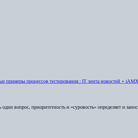
ные примеры процессов тестирования : IT лента новостей ⋆ iAM
ь один вопрос, приоритетность и «суровость» определяет и зано