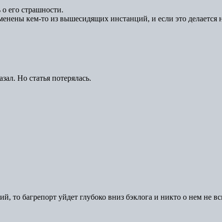
 о его страшности.
менены кем-то из вышесидящих инстанций, и если это делается 
зал. Но статья потерялась.
зкий, то багрепорт уйдет глубоко вниз бэклога и никто о нем не