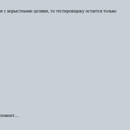
не с корыстными целями, то тестировщику остается только
 вспомнит…