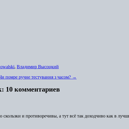
owalski
,
Владимир Высоцкий
Чи помре ручне тестування з часом?
→
к
: 10 комментариев
скользки и противоречивы, а тут всё так доходчиво как в лучши