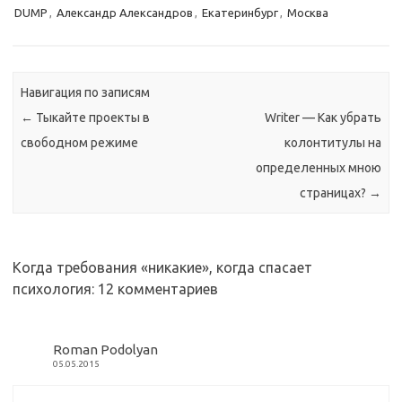
комментируя…
DUMP
,
Александр Александров
,
Екатеринбург
,
Москва
Навигация по записям
←
Тыкайте проекты в
Writer — Как убрать
свободном режиме
колонтитулы на
определенных мною
страницах?
→
Когда требования «никакие», когда спасает
психология
: 12 комментариев
Roman Podolyan
05.05.2015