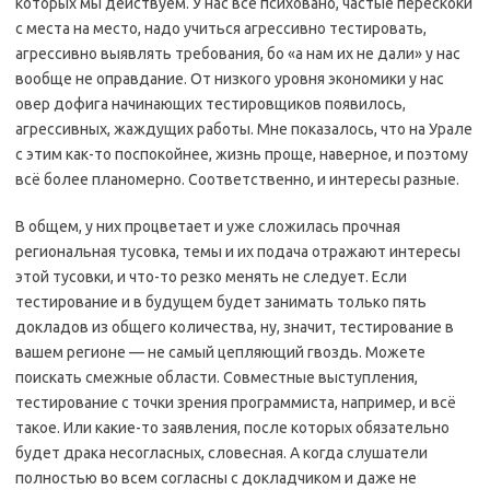
которых мы действуем. У нас все психовано, частые перескоки
с места на место, надо учиться агрессивно тестировать,
агрессивно выявлять требования, бо «а нам их не дали» у нас
вообще не оправдание. От низкого уровня экономики у нас
овер дофига начинающих тестировщиков появилось,
агрессивных, жаждущих работы. Мне показалось, что на Урале
с этим как-то поспокойнее, жизнь проще, наверное, и поэтому
всё более планомерно. Соответственно, и интересы разные.
В общем, у них процветает и уже сложилась прочная
региональная тусовка, темы и их подача отражают интересы
этой тусовки, и что-то резко менять не следует. Если
тестирование и в будущем будет занимать только пять
докладов из общего количества, ну, значит, тестирование в
вашем регионе — не самый цепляющий гвоздь. Можете
поискать смежные области. Совместные выступления,
тестирование с точки зрения программиста, например, и всё
такое. Или какие-то заявления, после которых обязательно
будет драка несогласных, словесная. А когда слушатели
полностью во всем согласны с докладчиком и даже не