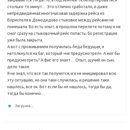
закрывается тогда-то, а под землей телепортироваться
столько-то минут… Это отлично сработало, и даже
непредвиденная многочасовая задержка рейса из
Борисполя в Домодедово стыковке между рейсами не
помешала. Бо есть опыт, в прошлом перелете потому и не
смог сразу на стыковочный рейс попасть, бо регистрация
уже была закрыта.
А вот с проживанием получилась беда бедущая, я
натолкнулся на баг, который «не предусмотрел». А мог бы
предусмотреть? А фиг его знает… Опыт, щучий он сын,
дело такое.
Я не знал, что все так получится, и я не инициировал всю
эту ситуацию, но она таки случилась, и решение таки
нашлось, все ок. Вот если бы не нашлось, тогда бы да,
тогда бы конечно…
Загрузка...