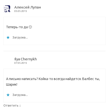
Алексей Лупан
05.05.2015
Теперь-то да 🙂
Загрузка...
Ilya Chernykh
07.05.2015
А письмо написать? Койка-то всегда найдется. Балбес ты,
Шарик!
Загрузка...
↓
Ответить