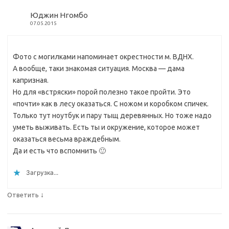
Юджин Нгомбо
07.05.2015
Фото с могилками напоминает окрестности м. ВДНХ.
А вообще, таки знакомая ситуация. Москва — дама
капризная.
Но для «встряски» порой полезно такое пройти. Это
«почти» как в лесу оказаться. С ножом и коробком спичек.
Только тут ноутбук и пару тыщ деревянных. Но тоже надо
уметь выживать. Есть ты и окружение, которое может
оказаться весьма враждебным.
Да и есть что вспомнить 🙂
Загрузка...
↓
Ответить