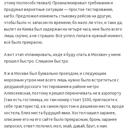
этому поспособствовал). Проанализировал требования и
продумал вероятные ситуации — простое тестирование,
кагбэ. Предложил изменить стыковку рейсов на другую,
чтобы было «с запасом по времени, бо мало ли что», и таки да,
вылет из Киева был задержан на четыре часа, мне было всего
лишь скучно, а не страшно. Всё успел, попал в нужный момент,
всё было прекрасно.
А вот этап «планировать, ихде я буду спать в Москве» у меня
прошел быстро. Слишком быстро.
Я ж в Москве был буквально проездом, и следующим
морозным утром мне всего лишь нужно было встретиться с
дедушкой русского тестирования в районе метро
Алексеевская, поэтому я решил переночевать не в аэропорту
(там есть гостиница, но там номер стоит $300, пригласите к
себе тракториста), а в самом простом и дешевом месте, вроде
хостела, близ места будущей явки. Хостел нашел заранее,
описание его на его сайте было прекрасным, бронь заранее
запросил, ответ получил, мол, окай, давай, брат, к нам.