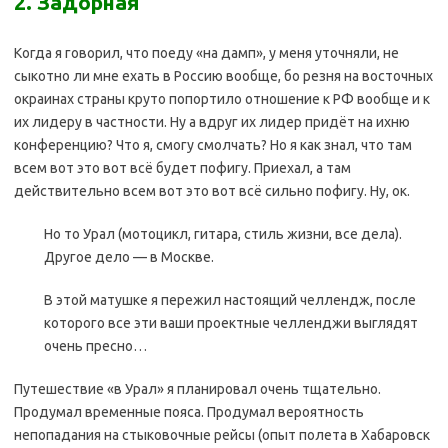
2. Задорная
Когда я говорил, что поеду «на дамп», у меня уточняли, не
сыкотно ли мне ехать в Россию вообще, бо резня на восточных
окраинах страны круто попортило отношение к РФ вообще и к
их лидеру в частности. Ну а вдруг их лидер придёт на ихню
конференцию? Что я, смогу смолчать? Но я как знал, что там
всем вот это вот всё будет пофигу. Приехал, а там
действительно всем вот это вот всё сильно пофигу. Ну, ок.
Но то Урал (мотоцикл, гитара, стиль жизни, все дела).
Другое дело — в Москве.
В этой матушке я пережил настоящий челлендж, после
которого все эти ваши проектные челленджи выглядят
очень пресно…
Путешествие «в Урал» я планировал очень тщательно.
Продумал временные пояса. Продумал вероятность
непопадания на стыковочные рейсы (опыт полета в Хабаровск