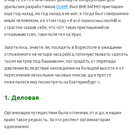
уральских разработчиков
DUMP
. Был ВНЕЗАПНО приглашен
еще год назад, но год назад я не мог, я тогда был совершенно
иным человеком, а в этом году «
Я всё переосмыслил!
»© и
страстно сказав себе, что «От таких приглашений не
отказываются!», таки полетел на Урал.
Захотелось, знаете ли, посидеть в Борисполе в ожидании
отложенного на четыре часа рейса, попочувствовать «десять
тысяч метров под башмаком», пострадать от перепада
давления вследствие нахождения на большой высоте и от
пересечения нескольких часовых поясов, да и просто
пожелалося мну посмотреть на Екатеринбург-с.
1. Деловая
Организация путешествия была отличная, от и до, в наших
краях такое редкость. За это респект организаторам
однозначно!