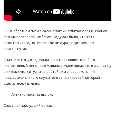
PS На обратном пути в салоне такси насчитал девять иконок
разных православных богов. Подумал было, что тётя-
водитель того, но нет, вроде не дура, сидит ремнём
пристегнутая.
Оказывается, у владельца автопарка пошел какой-то
несчастливый месяц, его машины начали попадать в аварии, ну
он и вылечил ситуацию простейшим способом: нанял
профессионального служителя священностей, который
сделал всё, как надо.
Активно махая кадилом,
Спасал он заблудший болид.