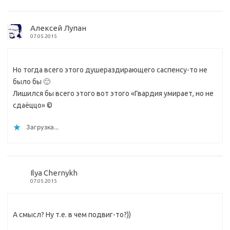
Алексей Лупан
07.05.2015
Но тогда всего этого душераздирающего саспенсу-то не
было бы 🙂
Лишился бы всего этого вот этого «Гвардия умирает, но не
сдаёццо» ©
Загрузка...
Ilya Chernykh
07.05.2015
А смысл? Ну т.е. в чем подвиг-то?))