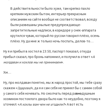
В действительности было хуже, там крепко пахло
крепким мужским бытом, интерьер прекрасным
описаниям на сайте вообще не соответствовал, всюду
были развешаны унылые предупреждающе-
запретительные надписи, в коридоре у снек-аппарата
крутился чувак, который по-русски говорил плёхо, осень
плёхо. Ну да мне ж только ночь поспать, делов-то…
Ну я и прибыл в хостел в 23:50, паспорт показал, откуда
прибыл сказал, про бронь напомнил, и получил в ответ «
А
молдаван и хохлов мы не принимаем
».
Хм…
Ну, про молдаван понятно, мы ж народ простой, мы тебе сразу
скажем «
Здарова!
«, да я и сам себя не принял бы с самим собой
у самого себя ночевать. Но смолчать перед ра
вно
душным
хозяином постоялого двора было как-то неудобно, поэтому я
уточнил: «
А хохлы вам чем не угодили?
» А вот есть