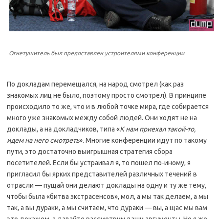
Огнетушитель был предоставлен устроителями конференции
По докладам перемещался, на народ смотрел (как раз
знакомых лиц не было, поэтому просто смотрел). В принципе
происходило то же, что и в любой точке мира, где собирается
много уже знакомых между собой людей. Они ходят не на
доклады, а на докладчиков, типа «
К нам приехал такой-то,
идем на него смотреть
». Многие конференции идут по такому
пути, это достаточно выигрышная стратегия сбора
посетителей. Если бы устраивал я, то пошел по-иному, я
пригласил бы ярких представителей различных течений в
отрасли — пущай они делают доклады на одну и ту же тему,
чтобы была «битва экстрасенсов», мол, а мы так делаем, а мы
так, а вы дураки, а мы считаем, что дураки — вы, а щас мы вам
это докажем, а давайте рассмотрим ваши аргументы. Но я же