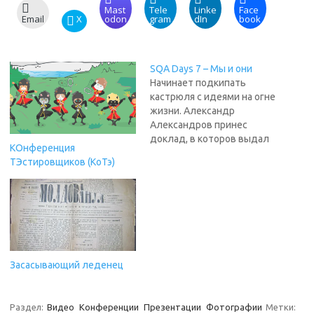
Mast
Tele
Linke
Face
Email
X
odon
gram
dIn
book
SQA Days 7 – Мы и они
Начинает подкипать
кастрюля с идеями на огне
жизни. Александр
Александров принес
доклад, в которов выдал
КОнференция
ряд соображений по
ТЭстировщиков (КоТэ)
поводу прошлого доклада
Юли Нечаевой "Ловушки
заказного тестирования".
Если это станет чем-то
традиционным - быт
конференции можно
считать налаженным.
Засасывающий леденец
Интрига рулит. "Мы
пожинаем плоды того, что
сделали сами", говорит
Александр Леонидович,
Раздел:
Видео
Конференции
Презентации
Фотографии
Метки: