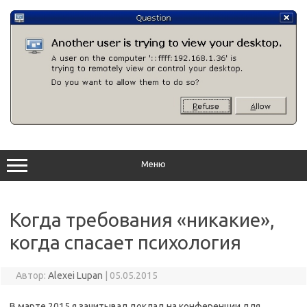
Перейти
к
содержимому
Меню
Когда требования «никакие»,
когда спасает психология
Автор:
Alexei Lupan
|
05.05.2015
В марте 2015 я зачитывал доклад на конференции для