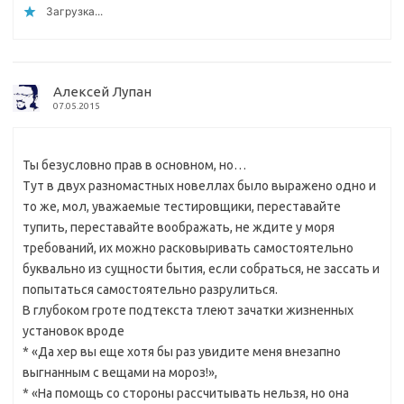
Загрузка...
Алексей Лупан
07.05.2015
Ты безусловно прав в основном, но…
Тут в двух разномастных новеллах было выражено одно и
то же, мол, уважаемые тестировщики, переставайте
тупить, переставайте воображать, не ждите у моря
требований, их можно расковыривать самостоятельно
буквально из сущности бытия, если собраться, не зассать и
попытаться самостоятельно разрулиться.
В глубоком гроте подтекста тлеют зачатки жизненных
установок вроде
* «Да хер вы еще хотя бы раз увидите меня внезапно
выгнанным с вещами на мороз!»,
* «На помощь со стороны рассчитывать нельзя, но она