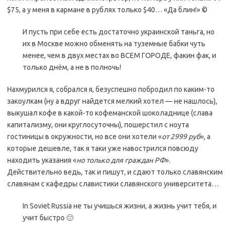
$75, а у меня в кармане в рублях только $40… «Да блин!» ©
И пусть при себе есть достаточно украинской таньга, но
их в Москве можно обменять на туземные бабки чуть
менее, чем в двух местах во ВСЕМ ГОРОДЕ, факин фак, и
только днём, а не в полночь!
Нахмурился я, собрался я, безуспешно побродил по каким-то
закоулкам (ну а вдруг найдется мелкий хотел — не нашлось),
выкушал кофе в какой-то кофеманской шоколаднице (слава
капитализму, они круглосуточны), пошерстил с ноута
гостиницы в окружности, но все они хотели «
от 2999 руб
», а
которые дешевле, так я таки уже навострился повсюду
находить указания «
но только для граждан РФ
».
Действительно ведь, так и пишут, и сдают только славянским
славянам с кафедры славистики славянского университета…
In Soviet Russia не ты учишься жизни, а жизнь учит тебя, и
учит быстро 🙁