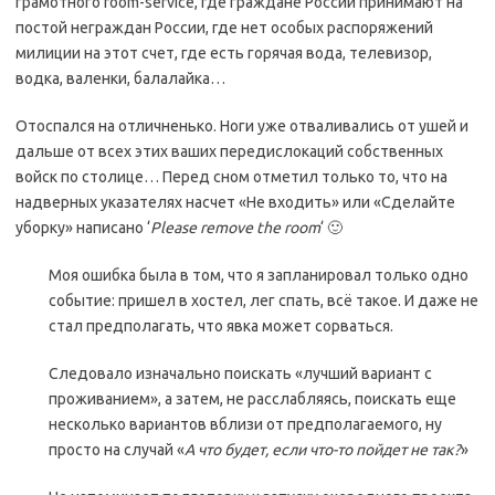
грамотного room-service, где граждане России принимают на
постой неграждан России, где нет особых распоряжений
милиции на этот счет, где есть горячая вода, телевизор,
водка, валенки, балалайка…
Отоспался на отличненько. Ноги уже отваливались от ушей и
дальше от всех этих ваших передислокаций собственных
войск по столице… Перед сном отметил только то, что на
надверных указателях насчет «Не входить» или «Сделайте
уборку» написано ‘
Please remove the room
‘ 🙂
Моя ошибка была в том, что я запланировал только одно
событие: пришел в хостел, лег спать, всё такое. И даже не
стал предполагать, что явка может сорваться.
Следовало изначально поискать «лучший вариант с
проживанием», а затем, не расслабляясь, поискать еще
несколько вариантов вблизи от предполагаемого, ну
просто на случай «
А что будет, если что-то пойдет не так?
»