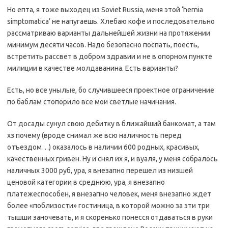
Но епта, я тоже выходец из Soviet Russia, меня этой ‘hernia
simptomatica’ не напугаешь. Хлебаю кофе и последовательно
рассматриваю варианты дальнейшей жизни на протяжении
минимум десяти часов. Надо безопасно поспать, поесть,
встретить рассвет в добром здравии и не в опорном пункте
милиции в качестве молдаванина. Есть варианты?
Есть, но все унылые, бо случившееся проектное ограничение
по баблам стопорило все мои светлые начинания.
От досады сунул свою дебитку в ближайший банкомат, а там
хз почему (вроде снимал же всю наличность перед
отъездом…) оказалось в наличии 600 родных, красивых,
качественных гривен. Ну и снял их я, и вуаля, у меня собралось
наличных 3000 руб, ура, я внезапно перешел из низшей
ценовой категории в среднюю, ура, я внезапно
платежеспособен, я внезапно человек, меня внезапно ждет
более «поблизости» гостиница, в которой можно за эти три
тышши заночевать, и я скоренько понесся отдаваться в руки