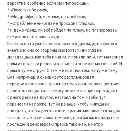
вероятна, особенно если сам попросишь»,
* «Помогу себе сам!»,
* «Не дрейфю, ой, мамочки, не дрейфю»,
* «Ограбление никогда не проходит гладко»,
* и даже «Вряд ли всё пойдёт по-плану, но планировать
всё равно надо, очень надо».
Кагбэ, всё это уже было изложено в докладе, но фиг его
знает, как оно со стороны смотрится. Никогда не
догадаешься, как тебя поняли. И поняли ли. А тут материал
прям из области репортажа с места пережитых событий. И
прям в ту же струю. С тем же подтекстом. На ту же тему.
Вот, например, я очень круто распланировал
передвижение авиа-транспортом в данном путешествии,
нашел потенциальные «могу не успеть» при пересадке с
одного рейса на другой, настоял на том, чтобы тут
перенести на позже, тут на раньше, чтобы никуда не
опоздать, чтобы учесть «регистрация завершается за два
часа до отлета» и «пока таможня, пока багаж выдадут», и
последний рейс аэроэкспресса такой-то, а метро