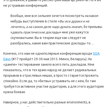
не устраиваю конференций.
Вообще, мне все сильнее хочется посмотреть на какое-
нибудь выступление в стиле «
Вы все дураки и не
лечитесь, а на самом деле надо думать иначе
», бо призывы
«
давать практические доклады
» мне уже кажутся
скучноватыми. Вы в теории еще как следует не
разобрались, какие вам практические доклады-то…
Конечно, это нам не однополярные конференции вроде
SQA
Days
(#17 пройдёт 29-30 мая 2015. Минск, Беларусь). На
«дампе» тестирование заняло всего пять докладов. Мне
показалось, что в тех краях народ не делает радикальных
прорывов в отраслевых нишах, а просто старается прожить
спокойно. Если да, то «битвы» устраивать не с кем, бо там
требуется активное участие аудитории, а для этого аудитория
нужна боевая.
Наверное, у нас действительно разные environments, в