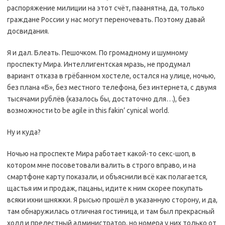
распоряжение милиции на этот счёт, пааанятна, да, только
граждане России у нас могут переночевать. Поэтому давай
досвидания.
Я и дал. Блеать. Пешочком. По громадному и шумному
проспекту Мира. Интеллигентская мразь, не продумал
вариант отказа в грёбанном хостеле, остался на улице, ночью,
без плана «Б», без местного телефона, без интернета, с двумя
тысячами рублёв (казалось бы, достаточно для…), без
возможности to be agile in this fakin’ cynical world.
Ну и куда?
Ночью на проспекте Мира работает какой-то секс-шоп, в
котором мне посоветовали валить в строго вправо, и на
смартфоне карту показали, и объяснили всё как полагается,
щастья им и продаж, пацаны, идите к ним скорее покупать
всяки ихни шняжки. Я рысью прошёл в указанную сторону, и да,
там обнаружилась отличная гостиница, и там был прекрасный
холл и прелестный администратор, но номера у них только от