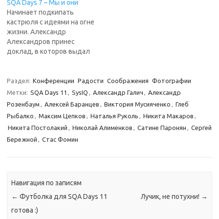
SQA Days 7 – Мы и они
Начинает подкипать
кастрюля с идеями на огне
жизни. Александр
Александров принес
доклад, в которов выдал
ряд соображений по
поводу прошлого доклада
Юли Нечаевой "Ловушки
Раздел:
Конференции
Радости
Соображения
Фотографии
заказного тестирования".
Метки:
SQA Days 11
,
SysIQ
,
Александр Галич
,
Александр
Если это станет чем-то
Розенбаум
,
Алексей Баранцев
,
Виктория Мусияченко
,
Глеб
традиционным - быт
Рыбалко
,
Максим Цепков
,
Наталья Руколь
,
Никита Макаров
,
конференции можно
Никита Постолакий
,
Николай Алименков
,
Сатине Паронян
,
Сергей
считать налаженным.
Интрига рулит. "Мы
Бережной
,
Стас Фомин
пожинаем плоды того, что
сделали сами", говорит
Александр Леонидович,
комментируя…
Навигация по записям
←
Футболка для SQA Days 11
Лучик, не потухни!
→
готова :)