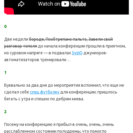
0
Две недели
бороде, Пообтрепано пальто, Завели свой
разговор тополя
до начала конференции прошли в приятном,
но суровом напряге — в подвалах
SysIQ
джуниоров-
автоматизаторов тренировали…
1
Буквально за два дня до мероприятия вспомнил, что еще не
сделал себе
спец.футболку
для конференции; пришлось
бегать с утра и спешно по дебрям киева.
2
Посему на конференцию я прибыл в очень, очень, очень
расслабленном состоянии полудремы, что помогло