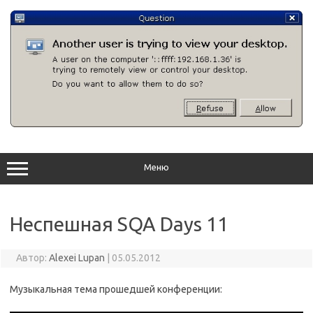
Перейти
к
содержимому
Меню
Неспешная SQA Days 11
Автор:
Alexei Lupan
|
05.05.2012
Музыкальная тема прошедшей конференции: