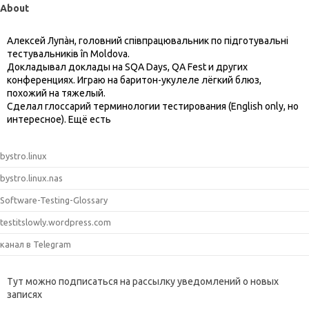
About
Алексей Лупàн, головний спiвпрацювальник по підготувальні
тестувальників în Moldova.
Докладывал доклады на SQA Days, QA Fest и других
конференциях. Играю на баритон-укулеле лёгкий блюз,
похожий на тяжелый.
Сделал глоссарий терминологии тестирования (English only, но
интересное). Ещё есть
bystro.linux
bystro.linux.nas
Software-Testing-Glossary
testitslowly.wordpress.com
канал в Telegram
Тут можно подписаться на рассылку уведомлений о новых
записях