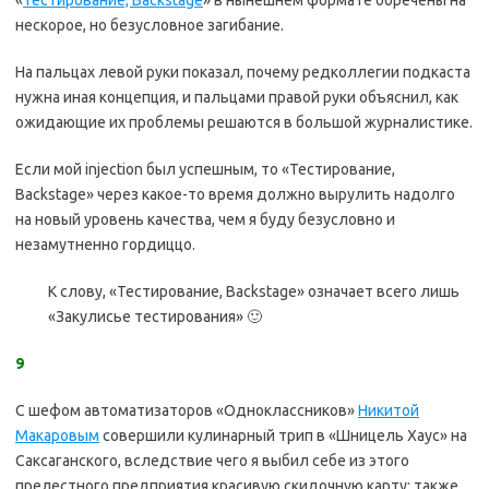
нескорое, но безусловное загибание.
На пальцах левой руки показал, почему редколлегии подкаста
нужна иная концепция, и пальцами правой руки объяснил, как
ожидающие их проблемы решаются в большой журналистике.
Если мой injection был успешным, то «Тестирование,
Backstage» через какое-то время должно вырулить надолго
на новый уровень качества, чем я буду безусловно и
незамутненно гордиццо.
К слову, «Тестирование, Backstage» означает всего лишь
«Закулисье тестирования» 🙂
9
С шефом автоматизаторов «Одноклассников»
Никитой
Макаровым
совершили кулинарный трип в «Шницель Хаус» на
Саксаганского, вследствие чего я выбил себе из этого
прелестного предприятия красивую скидочную карту; также