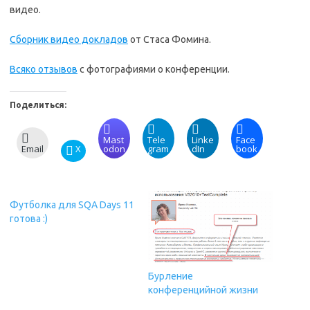
видео.
Сборник видео докладов
от Стаса Фомина.
Всяко отзывов
с фотографиями о конференции.
Поделиться:
Mast
Tele
Linke
Face
Email
X
odon
gram
dIn
book
Футболка для SQA Days 11
готова :)
Бурление
конференцийной жизни