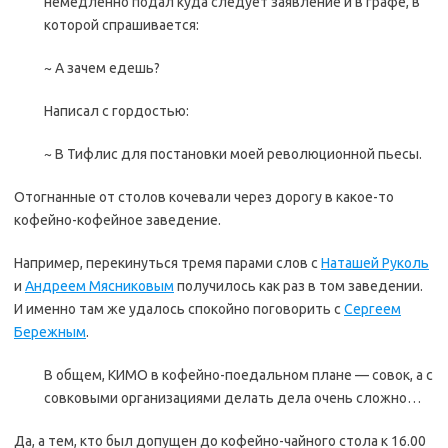
немедленно подал куда следует заявление и в графе, в
которой спрашивается:
~ А зачем едешь?
Написал с гордостью:
~ В Тифлис для постановки моей революционной пьесы.
Отогнанные от столов кочевали через дорогу в какое-то
кофейно-кофейное заведение.
Например, перекинуться тремя парами слов с
Наташей Руколь
и
Андреем Мясниковым
получилось как раз в том заведении.
И именно там же удалось спокойно поговорить с
Сергеем
Бережным
.
В общем, КИМО в кофейно-поедальном плане — совок, а с
совковыми организациями делать дела очень сложно…
Да, а тем, кто был допущен до кофейно-чайного стола к 16.00