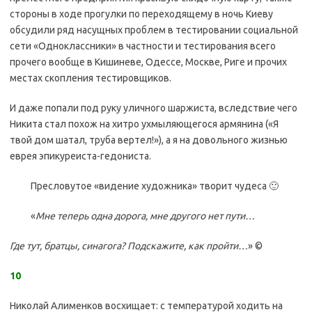
стороны в ходе прогулки по переходящему в ночь Киеву
обсудили ряд насущных проблем в тестировании социальной
сети «Одноклассники» в частности и тестирования всего
прочего вообще в Кишиневе, Одессе, Москве, Риге и прочих
местах скопления тестировщиков.
И даже попали под руку уличного шаржиста, вследствие чего
Никита стал похож на хитро ухмыляющегося армянина («Я
твой дом шатал, труба вертел!»), а я на довольного жизнью
еврея эпикуреиста-гедониста.
Пресловутое «видение художника» творит чудеса 🙂
«
Мне теперь одна дорога, мне другого нет пути…
Где тут, братцы, синагога? Подскажите, как пройти…
» ©
10
Николай Алименков восхищает: с температурой ходить на