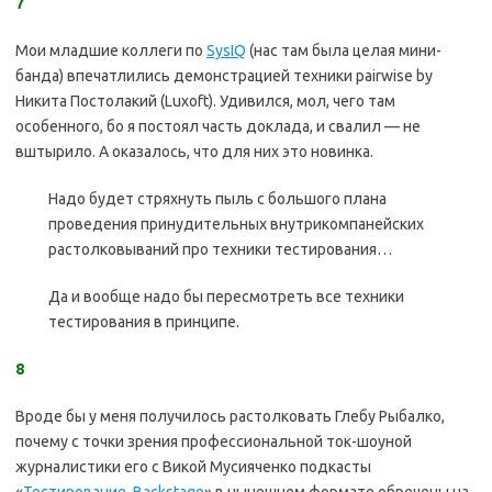
7
Мои младшие коллеги по
SysIQ
(нас там была целая мини-
банда) впечатлились демонстрацией техники pairwise by
Никита Постолакий (Luxoft). Удивился, мол, чего там
особенного, бо я постоял часть доклада, и свалил — не
вштырило. А оказалось, что для них это новинка.
Надо будет стряхнуть пыль с большого плана
проведения принудительных внутрикомпанейских
растолковываний про техники тестирования…
Да и вообще надо бы пересмотреть все техники
тестирования в принципе.
8
Вроде бы у меня получилось растолковать Глебу Рыбалко,
почему с точки зрения профессиональной ток-шоуной
журналистики его с Викой Мусияченко подкасты
«
Тестирование, Backstage
» в нынешнем формате обречены на