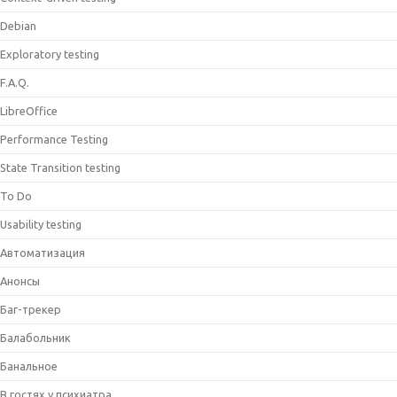
Debian
Exploratory testing
F.A.Q.
LibreOffice
Performance Testing
State Transition testing
To Do
Usability testing
Автоматизация
Анонсы
Баг-трекер
Балабольник
Банальное
В гостях у психиатра