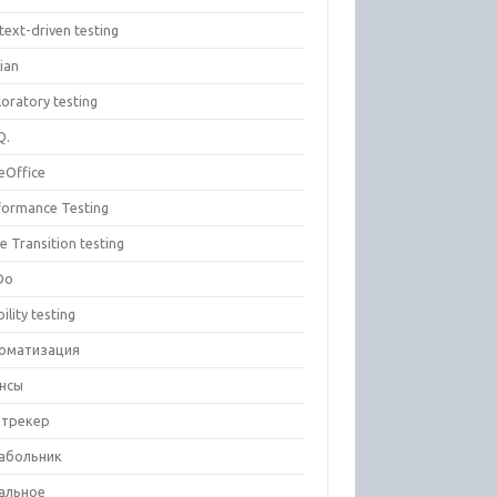
text-driven testing
ian
oratory testing
Q.
eOffice
formance Testing
e Transition testing
Do
ility testing
оматизация
нсы
-трекер
абольник
альное