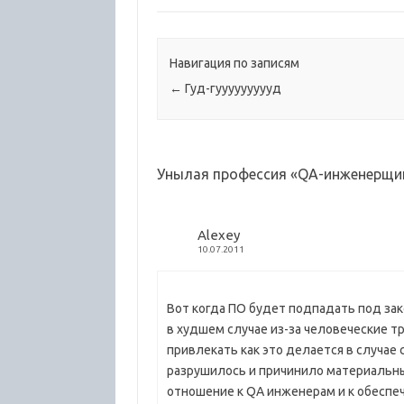
летящего из Харькова в
стонут.
Одессу сквозь мрак и тишину
челове
украинской ночи...
которых
Редактуре…
хватае
Навигация по записям
←
Гуд-гуууууууууд
Унылая профессия «QA-инженерщи
Alexey
10.07.2011
Вот когда ПО будет подпадать под зако
в худшем случае из-за человеческие т
привлекать как это делается в случае
разрушилось и причинило материальны
отношение к QA инженерам и к обеспеч