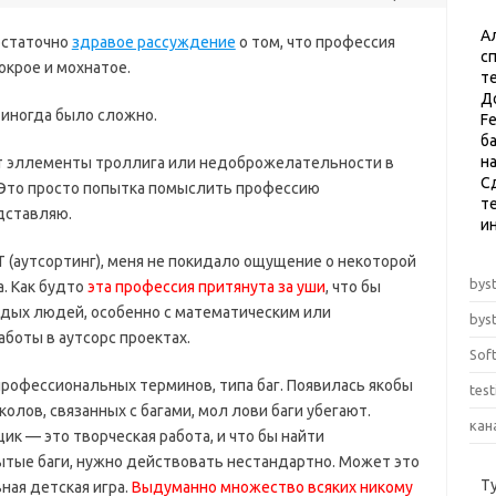
А
остаточно
здравое рассуждение
о том, что профессия
с
окрое и мохнатое.
т
Д
 иногда было сложно.
F
б
н
т эллементы троллига или недоброжелательности в
С
. Это просто попытка помыслить профессию
те
едставляю.
и
Т (аутсортинг), меня не покидало ощущение о некоторой
byst
. Как будто
эта профессия притянута за уши
, что бы
дых людей, особенно с математическим или
byst
боты в аутсорс проектах.
Sof
рофессиональных терминов, типа баг. Появилась якобы
tes
колов, связанных с багами, мол лови баги убегают.
кан
к — это творческая работа, и что бы найти
тые баги, нужно действовать нестандартно. Может это
Т
вная детская игра.
Выдуманно множество всяких никому