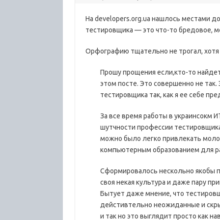
На developers.org.ua нашлось местами д
тестировщика — это что-то бредовое, м
Орфографию тщательно не трогал, хотя
Прошу прощения если,кто-то найде
этом посте. Это совершенно не так
тестировщика так, как я ее себе пр
За все время работы в украинсокм И
шутчности профессии тестировщика
можно было легко привлекать моло
компьютерным образованием для ра
Сформировалось нескольно якобы п
своя некая культура и даже пару при
Бытует даже мнение, что тестировщи
дейстивтельно неожиданные и скры
и так но это выглядит просто как на