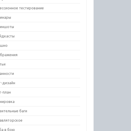
ессионное тестирование
инары
риншоты
йдкасты
ешно
бражения
тьи
анности
т-дизайн
т-план
нировка
вительные баги
авляторское
ба в бою