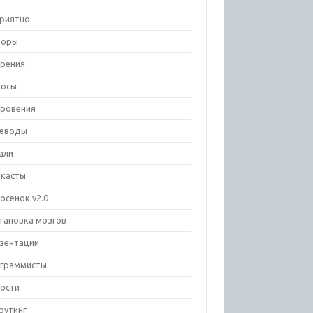
риятно
зоры
рения
росы
ровения
еводы
али
касты
осенок v2.0
тановка мозгов
зентации
граммисты
ости
рутинг