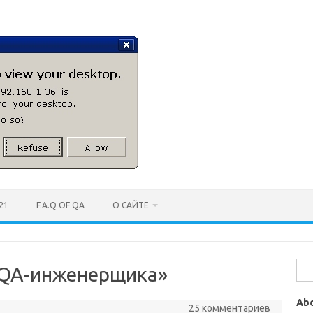
21
F.A.Q OF QA
О САЙТЕ
Най
«QA-инженерщика»
Ab
25 комментариев