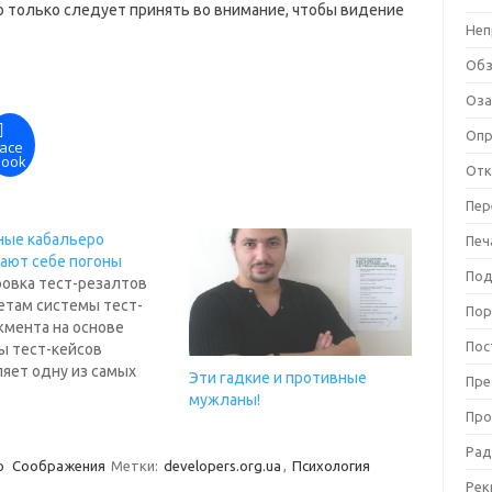
о только следует принять во внимание, чтобы видение
Неп
Об
Оза
Оп
ace
book
Отк
Пер
ные кабальеро
Печ
ают себе погоны
Под
ровка тест-резалтов
етам системы тест-
Пор
мента на основе
Пос
ы тест-кейсов
яет одну из самых
Эти гадкие и противные
Пре
ных областей тест-
мужланы!
мента просто потому,
Про
то не врубается, о чем
Рад
т речь. А речь идет о
о
Соображения
Метки:
developers.org.ua
,
Психология
 Да, они - тонут и
Рек