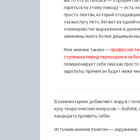
же 10 что осталсись — 5 процентов
паряться по этому поводу — есть х
просто лентяи, который отсидевшись
«за выслугу лет», бегают из одной 
«сениоровсти» выраженное в денежн
заменены много более дешевым ми
Мое мнение таково —
профессия те
ступенька перед переходом в на бо
позиционирует себя лиш как просто
зарплаты, причем он будет ниже че
В комментариях добавляют жару в стиле
кучу теоретических вопросов — bullshit,
кандидату проявить себя».
Источник мнения понятен — окружение.