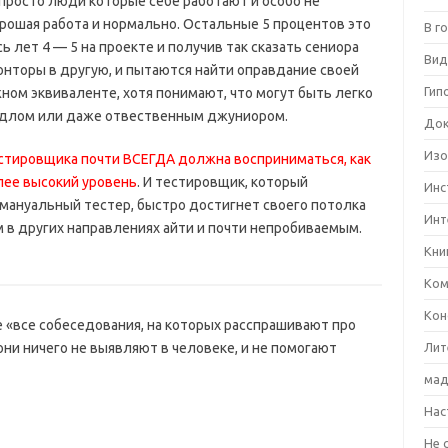
 просто люди которые себе работают и особо не
орошая работа и нормально. Остальные 5 процентов это
В г
 лет 4 — 5 на проекте и получив так сказать сениора
Вид
конторы в другую, и пытаются найти оправдание своей
Гип
ом эквиваленте, хотя понимают, что могут быть легко
длом или даже отвественным джуниором.
Док
Изо
стировщика почти ВСЕГДА должна восприниматься, как
лее высокий уровень
. И тестировщик, который
Инс
 мануальный тестер, быстро достигнет своего потолка
Инт
м в других направлениях айти и почти непробиваемым.
Кни
Ком
Кон
 «все собеседования, на которых расспрашивают про
 они ничего не выявляют в человеке, и не помогают
Лит
мад
Нас
Не 