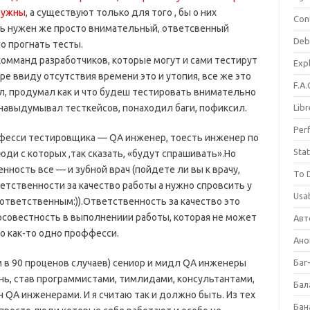
 нужны
, а существуют только для того , бы о них
Con
дь нужен же просто внимательный, ответсвенный
Deb
о прогнать тесты.
омманд разработчиков, которые могут и сами тестирут
Expl
е ввиду отсутствия времени это и утопия, все же это
F.A.
л, продумал как и что будеш тестировать внимательно
навыдумывал тесткейсов, понаходил баги, пофиксил.
Libr
Per
фесси тестировщика — QA инженер, тоесть инженер по
Stat
юди с которых ,так сказать, «будут спрашивать».Но
нность все — и зубной врач (пойдете ли вы к врачу,
To 
ветственности за качество работы а нужно спровсить у
Usab
 ответственным:)).Ответственность за качество это
осовестность в выполнениии работы, которая не может
Авт
о как-то одно проффесси.
Ано
 в 90 проценов случаев) сениор и мидл QA инженеры
Баг
нь, став программистами, тимлидами, консультантами,
Бал
A инженерами. И я считаю так и должно быть. Из тех
Бан