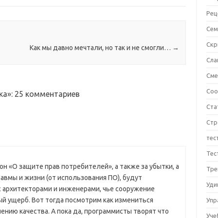
 Они - это
Рец
ческие ресурсы,
 всем вам так не
Сем
т.…
Ск
Как мы давно мечтали, но так и не смогли…
→
Сла
См
Соо
ка»
: 25 комментариев
Ста
Стр
тес
Тес
н «О защите прав потребителей», а также за убытки, а
Тре
равмы и жизни (от использования ПО), будут
Уди
 с архитекторами и инженерами, чье сооружение
й ущерб. Вот тогда посмотрим как измениться
Упр
ению качества. А пока да, программисты творят что
Уче