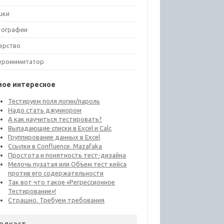
шки
тографии
ерство
ероиммитатор
мое интересное