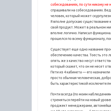
собеседованиях, по сути никому не
спрашивали на собеседованиях. Ве
человек, который может скурпулезн
Я вполне допускаю существование к
свой продукт. Может в реальном мир
вполне логично. Написал функциона
прошелся по всему функционалу, по
Существует еще одно название про
обеспечению качества. Тоесть это л
опять же з качество несут ответстве
который скажет, что он не несет от
Пети из 4 кабинета — его назначили
просто обычная человеческая, добр
быть характеристикой исключителн
Почти всегда (по моим наблюдениям
стремяться перейти на новый урове
проджект менеджерами, автомейшн Q