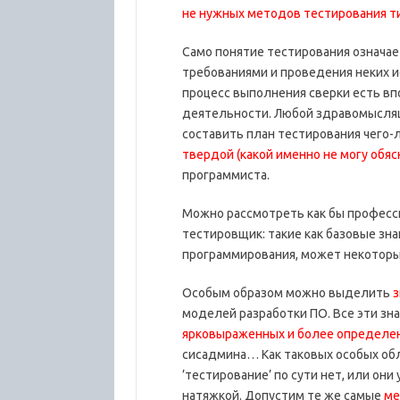
не нужных методов тестирования тип
Само понятие тестирования означае
требованиями и проведения неких и
процесс выполнения сверки есть в
деятельности. Любой здравомыслящи
составить план тестирования чего-
твердой (какой именно не могу обяс
программиста.
Можно рассмотреть как бы професс
тестировщик: такие как базовые зна
программирования, может некоторых
Особым образом можно выделить
з
моделей разработки ПО. Все эти зн
ярковыраженных и более определе
сисадмина… Как таковых особых обл
’тестирование’ по сути нет, или он
натяжкой. Допустим те же самые
ме