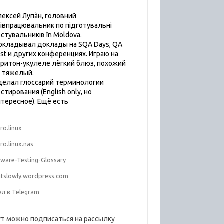
лексей Лупàн, головний
пiвпрацювальник по підготувальні
естувальників în Moldova.
окладывал доклады на SQA Days, QA
est и других конференциях. Играю на
аритон-укулеле лёгкий блюз, похожий
а тяжелый.
делал глоссарий терминологии
стирования (English only, но
нтересное). Ещё есть
ro.linux
ro.linux.nas
tware-Testing-Glossary
titslowly.wordpress.com
ал в Telegram
ут можно подписаться на рассылку