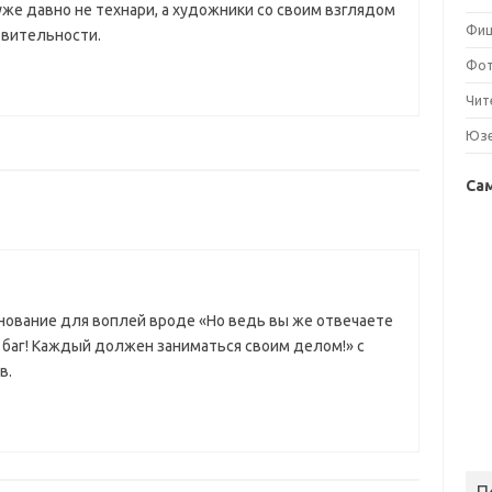
и уже давно не технари, а художники со своим взглядом
Фи
твительности.
Фо
Чит
Юз
Са
нование для воплей вроде «Но ведь вы же отвечаете
и баг! Каждый должен заниматься своим делом!» с
в.