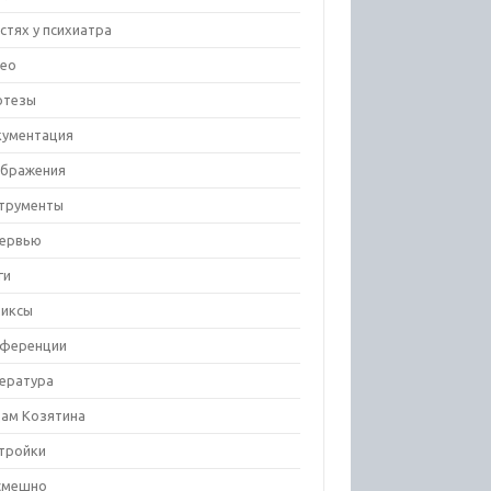
остях у психиатра
ео
отезы
ументация
бражения
трументы
ервью
ги
иксы
ференции
ература
ам Козятина
тройки
смешно