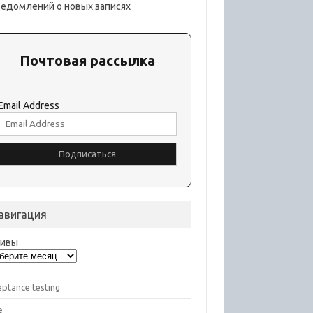
ведомлений о новых записях
Почтовая рассылка
Email Address
авигация
хивы
eptance testing
e