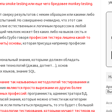
у
а smoke testing или еще чего бредовее monkey testing.
т сверку результатов с неким образцом или какими либо
спытаний. Но совершенно очевидно, что этот сам
полне естественным и логичным процессом в любой
й чевлоек может без каких либо на выков сесть и
либо.Грубо говоря
профессия тестера лишена какой-то
нить) основы
, которая присуща например професии
иональный знания, которыми должен обладать
ния технологий (джава, дотнет…), основ
 языков, знание SQL.
Н
нание так называемых методологий тестированиия
и
Ар
ания
являются просто вырезками из других более
нных профессий:
программиста, администратора БД,
асей знания, которые можно отнести как категории
Acc
и уж если попытаться придумать, то это будет с большой
тодологии тестирования, которыми мучают тестеров на
Agil