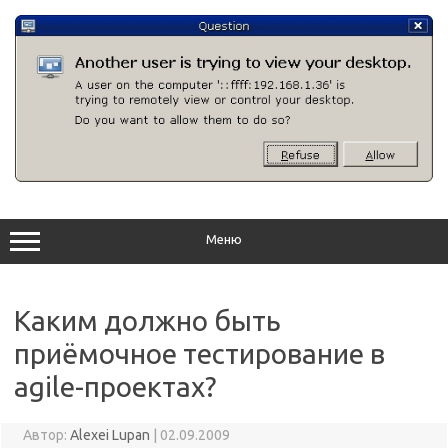
Перейти
к
содержимому
Меню
Каким должно быть
приёмочное тестирование в
agile-проектах?
Автор:
Alexei Lupan
|
02.09.2009