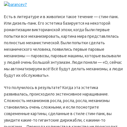
Есть в литературе и в живописи такое течение — стим-панк.
Или дизель-панк. Его эстетика базируется на некоторой
романтизации викторианской эпохи, когда были первые
попытки все механизировать, картина мира представлялась
полностью механистической. Были попытки сделать
механического человека, появились первые паровые
механизмы — паровозы, паровые машины, которые вызывали
у людей очень большой энтузиазм. Люди поняли — «О, сейчас
мы автоматизируем всё! Всё будут делать механизмы, а люди
будут их обслуживать».
Что получилось в результате? Когда эта эстетика
развивалась, происходило экстенсивное наращивание.
Сложность механизмов росла, росла, росла, механизмы
становились очень сложными, и если посмотрите
современные картины, сделанные в стиле стим-панк, вы
увидите какие-то гигантские дирижабли, с какими-то
рычагами… Перехода количества в качество не происходит,