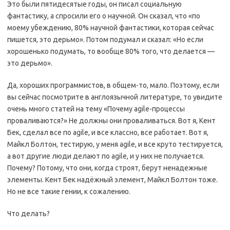
Это были пятидесятые годы, он писал социальную
фантастику, а спросили его о научной. Он сказал, что «по
моему убеждению, 80% научной фантастики, которая сейчас
пишется, это дерьмо». Потом подумал и сказал: «Но если
хорошенько подумать, то вообще 80% того, что делается —
это дерьмо».
Да, хороших программистов, в общем-то, мало. Поэтому, если
вы сейчас посмотрите в англоязычной литературе, то увидите
очень много статей на тему «Почему agile-процессы
проваливаются?» Не должны они проваливаться. Вот я, Кент
Бек, сделал все по agile, и все классно, все работает. Вот я,
Майкл Болтон, тестирую, у меня agile, и все круто тестируется,
а вот другие люди делают по agile, и у них не получается.
Почему? Потому, что они, когда строят, берут ненадежные
элементы. Кент Бек надёжный элемент, Майкл Болтон тоже.
Но не все такие гении, к сожалению.
Что делать?