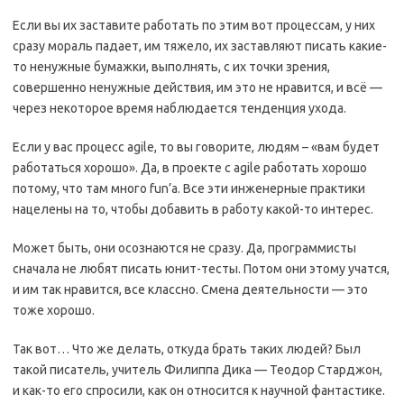
Если вы их заставите работать по этим вот процессам, у них
сразу мораль падает, им тяжело, их заставляют писать какие-
то ненужные бумажки, выполнять, с их точки зрения,
совершенно ненужные действия, им это не нравится, и всё —
через некоторое время наблюдается тенденция ухода.
Если у вас процесс agile, то вы говорите, людям – «вам будет
работаться хорошо». Да, в проекте с agile работать хорошо
потому, что там много fun’а. Все эти инженерные практики
нацелены на то, чтобы добавить в работу какой-то интерес.
Может быть, они осознаются не сразу. Да, программисты
сначала не любят писать юнит-тесты. Потом они этому учатся,
и им так нравится, все классно. Смена деятельности — это
тоже хорошо.
Так вот… Что же делать, откуда брать таких людей? Был
такой писатель, учитель Филиппа Дика — Теодор Старджон,
и как-то его спросили, как он относится к научной фантастике.