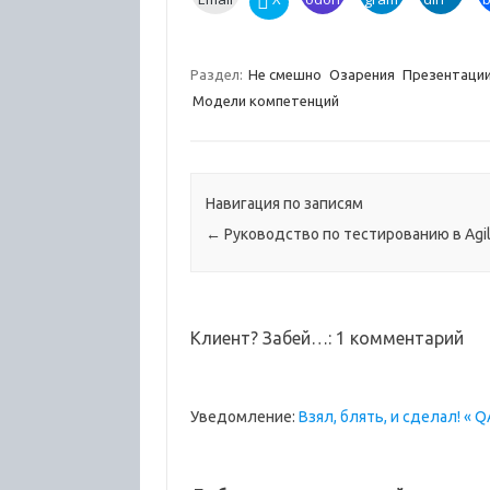
Раздел:
Не смешно
Озарения
Презентаци
Модели компетенций
Навигация по записям
←
Руководство по тестированию в Agi
Клиент? Забей…
: 1 комментарий
Уведомление:
Взял, блять, и сделал! « 