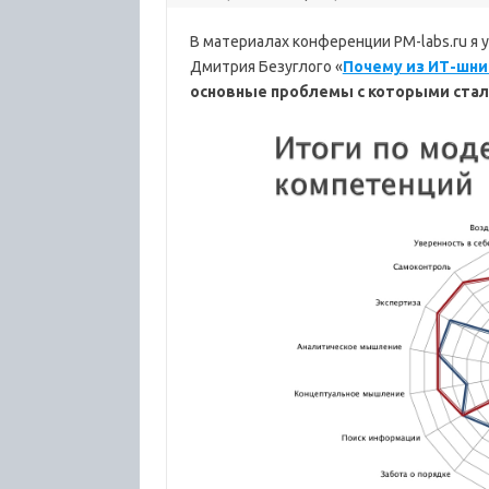
В материалах конференции PM-labs.ru 
Дмитрия Безуглого «
Почему из ИТ-шни
основные проблемы с которыми ста