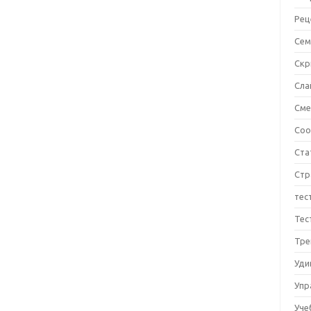
Рец
Сем
Ск
Сла
См
Соо
Ста
Стр
тес
Тес
Тре
Уди
Упр
Уче