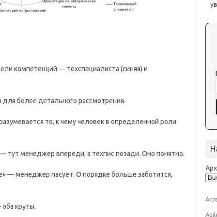
у
дели компетенций — техспециалиста (синяя) и
н для более детального рассмотрения.
азумевается то, к чему человек в определенной роли
Н
— тут менеджер впереди, а техпис позади. Оно понятно.
Ар
ке» — менеджер пасует. О порядке больше заботится,
Acc
оба круты.
Agil