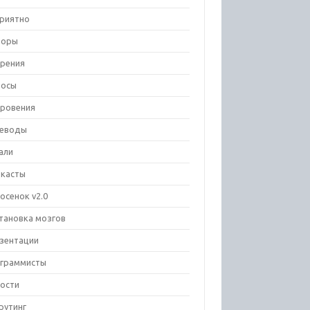
риятно
зоры
рения
росы
ровения
еводы
али
касты
осенок v2.0
тановка мозгов
зентации
граммисты
ости
рутинг