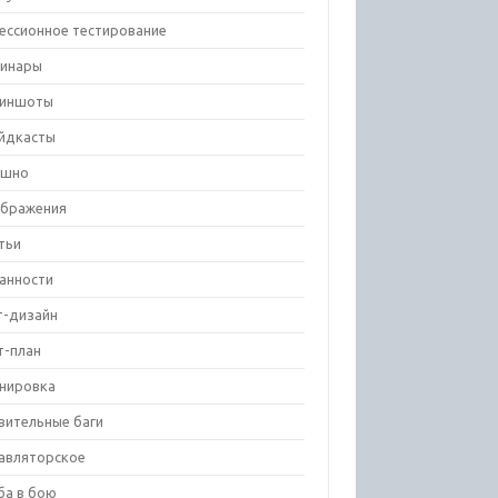
ессионное тестирование
инары
риншоты
йдкасты
ешно
бражения
тьи
анности
т-дизайн
т-план
нировка
вительные баги
авляторское
ба в бою