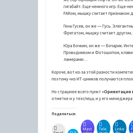
гигабайт. Еще немного игр. Еще не
FARом, мышку считает признаком 
Гена Гусев, он же — Гусь. Элегант
Фрегатом, мышку считает другом,
Юра Бочкин, он же — Бочарик. Инт
Проводником и Фотошопом, клавиа
ламерами…
Короче, вот из-за этой разности компе
поэтому «из ИТ-шников получаются плох
Но страшнее всего пункт «
Ориентация 
отметке и у техспеца, и у его менеджер
Поделиться:
Mast
Tele
Linke
F
Email
X
odon
gram
dIn