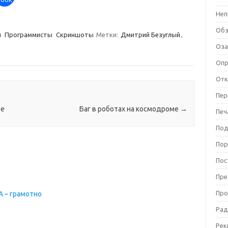
Неп
Об
и
Программисты
Скриншоты
Метки:
Дмитрий Безуглый
,
Оза
Оп
Отк
Пер
le
Баг в роботах на космодроме
→
Печ
Под
Пор
Пос
Пре
Про
QA – грамотно
Рад
Рек