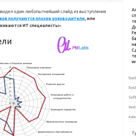
А
я увидел один любопытнейший слайд из выступления
с
ков получаются плохие руководители
, или
т
лкиваются ИТ специалисты
«.
Д
F
б
н
С
те
и
byst
byst
Sof
tes
кан
Т