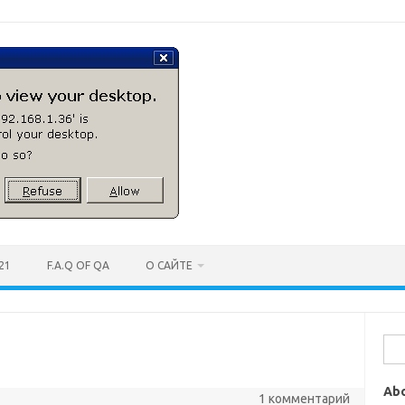
21
F.A.Q OF QA
О САЙТЕ
Най
Ab
1 комментарий