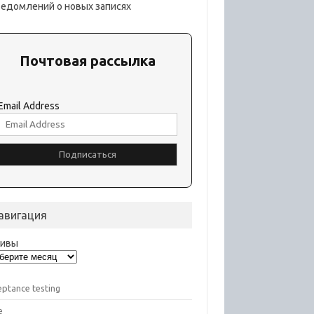
ведомлений о новых записях
Почтовая рассылка
Email Address
авигация
хивы
eptance testing
e