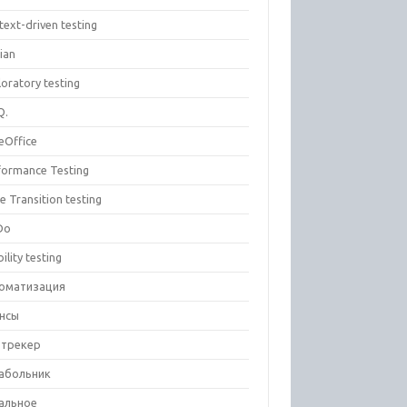
text-driven testing
ian
oratory testing
Q.
eOffice
formance Testing
e Transition testing
Do
ility testing
оматизация
нсы
-трекер
абольник
альное