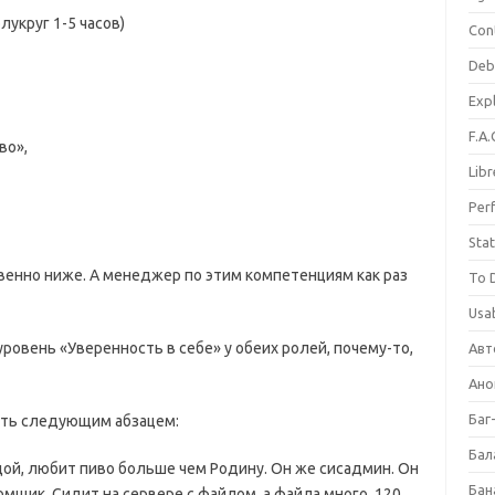
лукруг 1-5 часов)
Con
Deb
Expl
F.A.
во»,
Libr
Per
Stat
венно ниже. А менеджер по этим компетенциям как раз
To 
Usab
ровень «Уверенность в себе» у обеих ролей, почему-то,
Авт
Ано
Баг
ить следующим абзацем:
Бал
ой, любит пиво больше чем Родину. Он же сисадмин. Он
Бан
мщик. Сидит на сервере с файлом, а файла много. 120