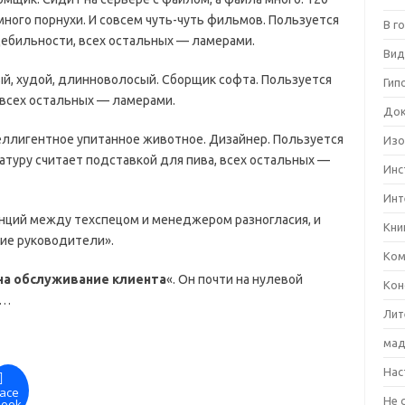
много порнухи. И совсем чуть-чуть фильмов. Пользуется
В г
дебильности, всех остальных — ламерами.
Вид
ный, худой, длинноволосый. Сборщик софта. Пользуется
Гип
 всех остальных — ламерами.
Док
еллигентное упитанное животное. Дизайнер. Пользуется
Изо
туру считает подставкой для пива, всех остальных —
Инс
Инт
тенций между техспецом и менеджером разногласия, и
Кни
ие руководители».
Ком
на обслуживание клиента
«. Он почти на нулевой
Кон
а…
Лит
мад
Нас
ace
Не 
book