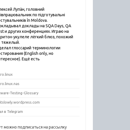
лексей Лупàн, головний
пiвпрацювальник по підготувальні
естувальників în Moldova.
окладывал доклады на SQA Days, QA
est и других конференциях. Играю на
аритон-укулеле лёгкий блюз, похожий
а тяжелый.
делал глоссарий терминологии
стирования (English only, но
нтересное). Ещё есть
ro.linux
ro.linux.nas
tware-Testing-Glossary
titslowly.wordpress.com
ал в Telegram
ут можно подписаться на рассылку