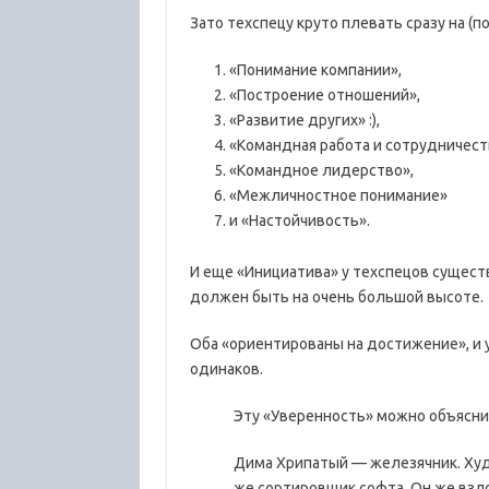
Зато техспецу круто плевать сразу на (по
«Понимание компании»,
«Построение отношений»,
«Развитие других» :),
«Командная работа и сотрудничест
«Командное лидерство»,
«Межличностное понимание»
и «Настойчивость».
И еще «Инициатива» у техспецов сущест
должен быть на очень большой высоте.
Оба «ориентированы на достижение», и у
одинаков.
Эту «Уверенность» можно объясн
Дима Хрипатый — железячник. Худ
же сортировщик софта. Он же взло