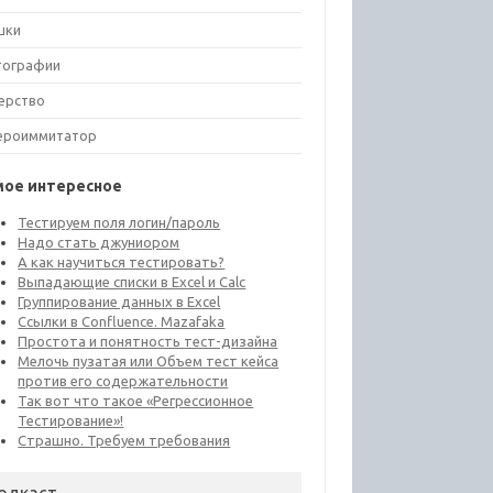
шки
тографии
ерство
ероиммитатор
мое интересное