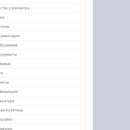
остях у психиатра
ео
отезы
ументация
бражения
трументы
ервью
ги
иксы
ференции
ература
ам Козятина
тройки
смешно